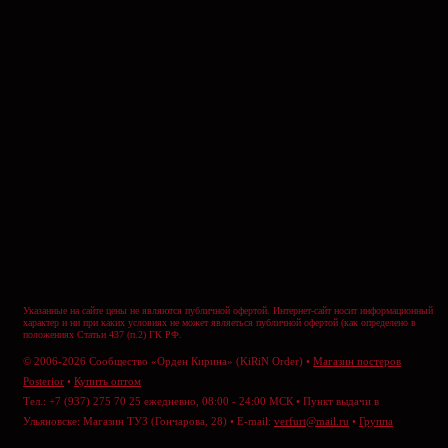
Указанные на сайте цены не являются публичной офертой. Интернет-сайт носит информационный
характер и ни при каких условиях не может являеться публичной офертой (как определено в
положениях Статьи 437 (п.2) ГК РФ.
© 2006-2026 Сообщество «Орден Кирина» (KiRiN Order) •
Магазин постеров
Posterior
•
Купить оптом
Тел.: +7 (937) 275 70 25 ежедневно, 08:00 - 24:00 МСК • Пункт выдачи в
Ульяновске: Магазин ТУЗ (Гончарова, 28) • E-mail:
verfurt@mail.ru
•
Группа
ВКонтакте
•
Отправить сообщение