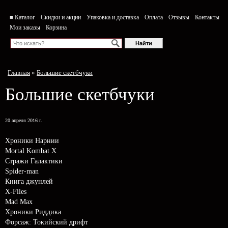
≡ Каталог
Скидки и акции
Упаковка и доставка
Оплата
Отзывы
Контакты
Мои заказы
Корзина
Главная
»
Большие скетбчуки
Большие скетбчуки
20 апреля 2016 г.
Хроники Нарнии
Mortal Kombat X
Стражи Галактики
Spider-man
Книга джунлей
X-Files
Mad Max
Хроники Риддика
Форсаж: Токийский дрифт