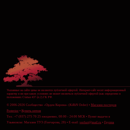
Указанные на сайте цены не являются публичной офертой. Интернет-сайт носит информационный
характер и ни при каких условиях не может являеться публичной офертой (как определено в
положениях Статьи 437 (п.2) ГК РФ.
© 2006-2026 Сообщество «Орден Кирина» (KiRiN Order) •
Магазин постеров
Posterior
•
Купить оптом
Тел.: +7 (937) 275 70 25 ежедневно, 08:00 - 24:00 МСК • Пункт выдачи в
Ульяновске: Магазин ТУЗ (Гончарова, 28) • E-mail:
verfurt@mail.ru
•
Группа
ВКонтакте
•
Отправить сообщение