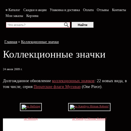
≡ Каталог
Скидки и акции
Упаковка и доставка
Оплата
Отзывы
Контакты
Мои заказы
Корзина
Главная
»
Коллекционные значки
Коллекционные значки
24 июля 2009 г.
Долгожданное обновление
коллекционных значков
: 22 новых вида, в
том числе, серия
Пиратские флаги Мугивар
(One Piece).
по Hellsing
по Kateikyo Hitman Reborn!