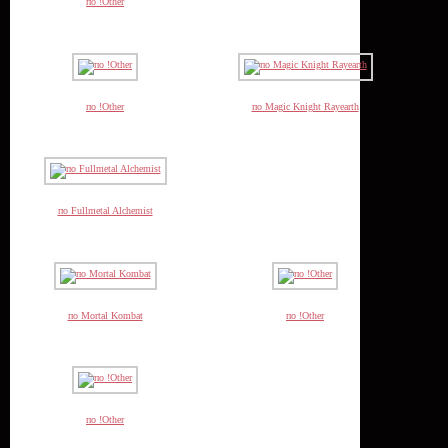
по !Other
по !Other
по Magic Knight Rayearth
по Fullmetal Alchemist
по Mortal Kombat
по !Other
по !Other