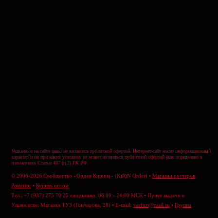
Указанные на сайте цены не являются публичной офертой. Интернет-сайт носит информационный
характер и ни при каких условиях не может являеться публичной офертой (как определено в
положениях Статьи 437 (п.2) ГК РФ.
© 2006-2026 Сообщество «Орден Кирина» (KiRiN Order) •
Магазин постеров
Posterior
•
Купить оптом
Тел.: +7 (937) 275 70 25 ежедневно, 08:00 - 24:00 МСК • Пункт выдачи в
Ульяновске: Магазин ТУЗ (Гончарова, 28) • E-mail:
verfurt@mail.ru
•
Группа
ВКонтакте
•
Отправить сообщение