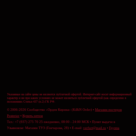
Указанные на сайте цены не являются публичной офертой. Интернет-сайт носит информационный
характер и ни при каких условиях не может являеться публичной офертой (как определено в
положениях Статьи 437 (п.2) ГК РФ.
© 2006-2026 Сообщество «Орден Кирина» (KiRiN Order) •
Магазин постеров
Posterior
•
Купить оптом
Тел.: +7 (937) 275 70 25 ежедневно, 08:00 - 24:00 МСК • Пункт выдачи в
Ульяновске: Магазин ТУЗ (Гончарова, 28) • E-mail:
verfurt@mail.ru
•
Группа
ВКонтакте
•
Отправить сообщение