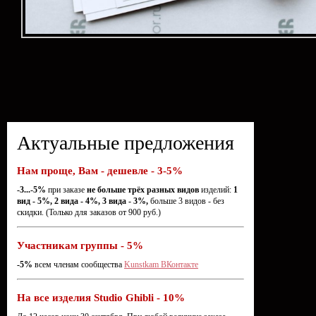
Актуальные предложения
Нам проще, Вам - дешевле - 3-5%
-3...-5%
при заказе
не больше трёх разных видов
изделий:
1
вид - 5%, 2 вида - 4%, 3 вида - 3%,
больше 3 видов - без
скидки. (Только для заказов от 900 руб.)
Участникам группы - 5%
-5%
всем членам сообщества
Kunstkam ВКонтакте
На все изделия Studio Ghibli - 10%