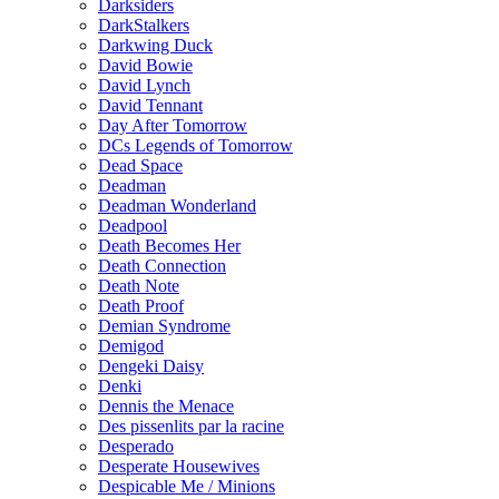
Darksiders
DarkStalkers
Darkwing Duck
David Bowie
David Lynch
David Tennant
Day After Tomorrow
DCs Legends of Tomorrow
Dead Space
Deadman
Deadman Wonderland
Deadpool
Death Becomes Her
Death Connection
Death Note
Death Proof
Demian Syndrome
Demigod
Dengeki Daisy
Denki
Dennis the Menace
Des pissenlits par la racine
Desperado
Desperate Housewives
Despicable Me / Minions