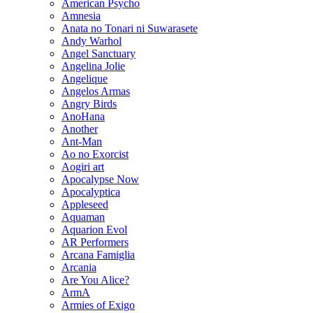
American Psycho
Amnesia
Anata no Tonari ni Suwarasete
Andy Warhol
Angel Sanctuary
Angelina Jolie
Angelique
Angelos Armas
Angry Birds
AnoHana
Another
Ant-Man
Ao no Exorcist
Aogiri art
Apocalypse Now
Apocalyptica
Appleseed
Aquaman
Aquarion Evol
AR Performers
Arcana Famiglia
Arcania
Are You Alice?
ArmA
Armies of Exigo