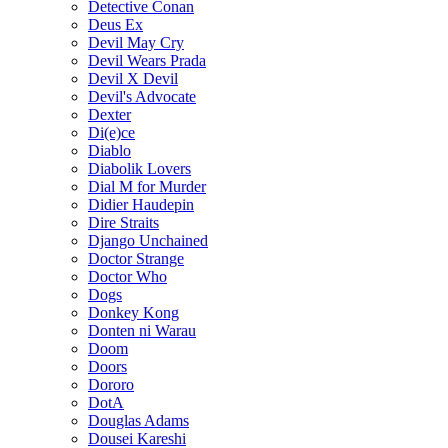
Detective Conan
Deus Ex
Devil May Cry
Devil Wears Prada
Devil X Devil
Devil's Advocate
Dexter
Di(e)ce
Diablo
Diabolik Lovers
Dial M for Murder
Didier Haudepin
Dire Straits
Django Unchained
Doctor Strange
Doctor Who
Dogs
Donkey Kong
Donten ni Warau
Doom
Doors
Dororo
DotA
Douglas Adams
Dousei Kareshi