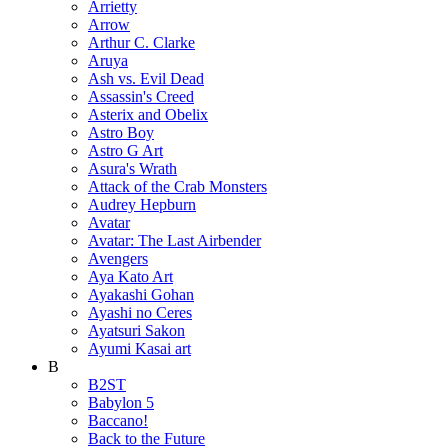
Arrietty
Arrow
Arthur C. Clarke
Aruya
Ash vs. Evil Dead
Assassin's Creed
Asterix and Obelix
Astro Boy
Astro G Art
Asura's Wrath
Attack of the Crab Monsters
Audrey Hepburn
Avatar
Avatar: The Last Airbender
Avengers
Aya Kato Art
Ayakashi Gohan
Ayashi no Ceres
Ayatsuri Sakon
Ayumi Kasai art
B
B2ST
Babylon 5
Baccano!
Back to the Future