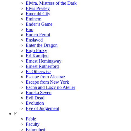
Elvira, Mistress of the Dark
Elvis Presley
Emerald City
Eminem
Ender’s Game
Eno
Enrico Fermi
Enslaved
Enter the Dragon
Ergo Proxy
Eri Kamijou
Ernest Hemingway
Ernest Rutherford
Es Otherwise
Escape from Alcatraz
Escape from New York
Escha and Logy no Atelier
Eureka Seven
Evil Dead
Evolution
Eye of Judgement
F
Fable
Faculty
Fahrenheit