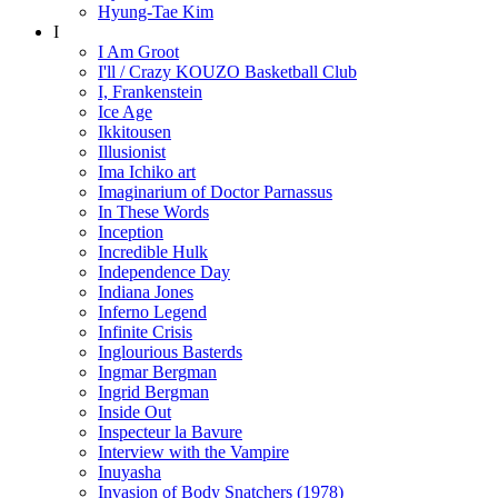
Hyung-Tae Kim
I
I Am Groot
I'll / Crazy KOUZO Basketball Club
I, Frankenstein
Ice Age
Ikkitousen
Illusionist
Ima Ichiko art
Imaginarium of Doctor Parnassus
In These Words
Inception
Incredible Hulk
Independence Day
Indiana Jones
Inferno Legend
Infinite Crisis
Inglourious Basterds
Ingmar Bergman
Ingrid Bergman
Inside Out
Inspecteur la Bavure
Interview with the Vampire
Inuyasha
Invasion of Body Snatchers (1978)