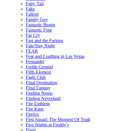
Fairy Tail
Fake
Fallout
Family Guy
Fantastic Beasts
Fantastic Four
Far Cry
Fast and the Furious
Fate/Stay Night
FEAR
Fear and Loathing in Las Vegas
Fernandel
Fertile Ground
Fifth Element
Fight Club
Final Destination
Final Fantasy
Finding Nemo
Finding Neverland
Fire Emblem
Fire King
Firefox
First Squad: The Moment Of Truth
Five Nights at Freddy's
Flash