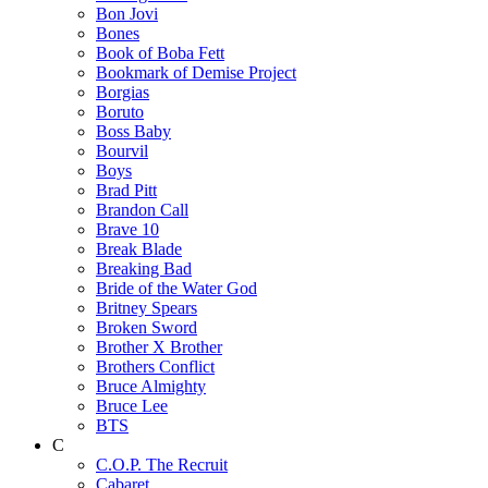
Bon Jovi
Bones
Book of Boba Fett
Bookmark of Demise Project
Borgias
Boruto
Boss Baby
Bourvil
Boys
Brad Pitt
Brandon Call
Brave 10
Break Blade
Breaking Bad
Bride of the Water God
Britney Spears
Broken Sword
Brother X Brother
Brothers Conflict
Bruce Almighty
Bruce Lee
BTS
C
C.O.P. The Recruit
Cabaret