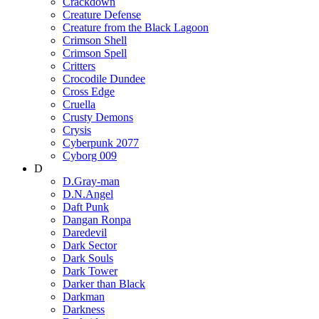
Crackdown
Creature Defense
Creature from the Black Lagoon
Crimson Shell
Crimson Spell
Critters
Crocodile Dundee
Cross Edge
Cruella
Crusty Demons
Crysis
Cyberpunk 2077
Cyborg 009
D
D.Gray-man
D.N.Angel
Daft Punk
Dangan Ronpa
Daredevil
Dark Sector
Dark Souls
Dark Tower
Darker than Black
Darkman
Darkness