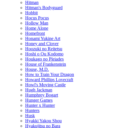
Hitman
Hitman's Bodyguard
Hobbit
Hocus Pocus
Hollow Man
Home Alone
Homefront
Honami Yukine Art
Honey and Clover
Hoozuki no Reitetsu
Hoshi o Ou Kodomo
Houkago no Pleiades
House of Frankenstein
House, M.D.
How to Train Your Dragon
Howard Phillips Lovecraft
Howl's Moving Castle
Hugh Jackman
Humphrey Bogart
Hunger Games
Hunter x Hunter
Hunters
Husk
Hyakki Yakou Shou
Hyakujitsu no Bara