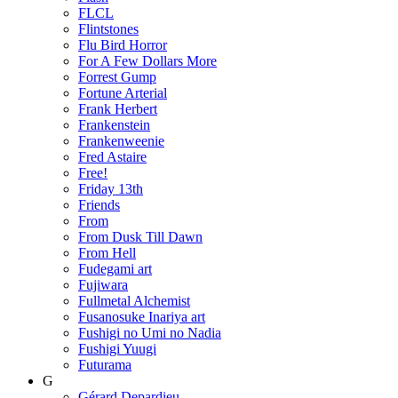
FLCL
Flintstones
Flu Bird Horror
For A Few Dollars More
Forrest Gump
Fortune Arterial
Frank Herbert
Frankenstein
Frankenweenie
Fred Astaire
Free!
Friday 13th
Friends
From
From Dusk Till Dawn
From Hell
Fudegami art
Fujiwara
Fullmetal Alchemist
Fusanosuke Inariya art
Fushigi no Umi no Nadia
Fushigi Yuugi
Futurama
G
Gérard Depardieu