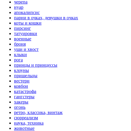
черепа
нуар
апокалипсис
парни в очках, девушки в очках
коты и кошки
пирсинг
татуировки
военные
броня
уши и хвост
клыки
рога
принцы и принцессы
клоуны
пришельцы
вестерн
ковбои
катастрофа
гангстеры
хакеры
огонь
ретро, классика, винтаж
сюрреализм
наука, техника
животные