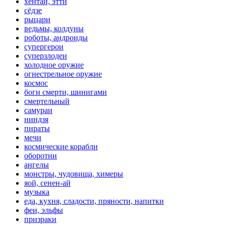
хентай, этти
сёдзе
рыцари
ведьмы, колдуны
роботы, андроиды
супергерои
суперзлодеи
холодное оружие
огнестрельное оружие
космос
боги смерти, шинигами
смертельный
самураи
ниндзя
пираты
мечи
космические корабли
оборотни
ангелы
монстры, чудовища, химеры
яой, сенен-ай
музыка
еда, кухня, сладости, пряности, напитки
феи, эльфы
призраки