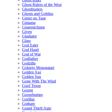
Ghost Rider
Ghost Riders of the West
Ghostbusters
Ghosts and Goblins
Giniro no Tane
Gintama
Gisaengchung
Given
Gladiator
Glass
God Eater
God Hand
God of War
Godfather
Godzilla
Gokinjo Monogatari
Golden Axe
Golden Sun
Gone With The Wind
Goof Troop
Goong
Goosebumps
Gorillaz
Gotham
Grand Thieft Auto