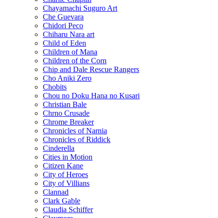
Chayamachi Suguro Art
Che Guevara
Chidori Peco
Chiharu Nara art
Child of Eden
Children of Mana
Children of the Corn
Chip and Dale Rescue Rangers
Cho Aniki Zero
Chobits
Chou no Doku Hana no Kusari
Christian Bale
Chrno Crusade
Chrome Breaker
Chronicles of Narnia
Chronicles of Riddick
Cinderella
Cities in Motion
Citizen Kane
City of Heroes
City of Villians
Clannad
Clark Gable
Claudia Schiffer