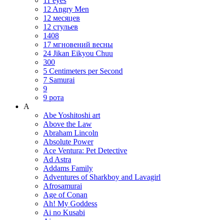
11 eyes
12 Angry Men
12 месяцев
12 стульев
1408
17 мгновений весны
24 Jikan Eikyou Chuu
300
5 Centimeters per Second
7 Samurai
9
9 рота
A
Abe Yoshitoshi art
Above the Law
Abraham Lincoln
Absolute Power
Ace Ventura: Pet Detective
Ad Astra
Addams Family
Adventures of Sharkboy and Lavagirl
Afrosamurai
Age of Conan
Ah! My Goddess
Ai no Kusabi