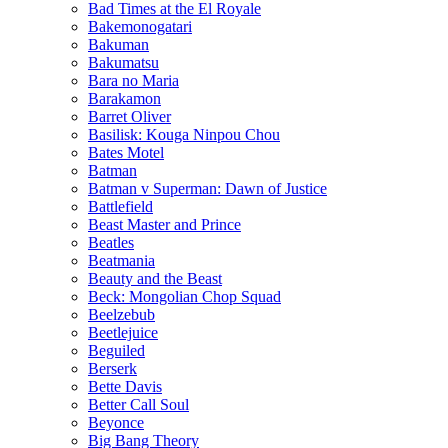
Bad Times at the El Royale
Bakemonogatari
Bakuman
Bakumatsu
Bara no Maria
Barakamon
Barret Oliver
Basilisk: Kouga Ninpou Chou
Bates Motel
Batman
Batman v Superman: Dawn of Justice
Battlefield
Beast Master and Prince
Beatles
Beatmania
Beauty and the Beast
Beck: Mongolian Chop Squad
Beelzebub
Beetlejuice
Beguiled
Berserk
Bette Davis
Better Call Soul
Beyonce
Big Bang Theory