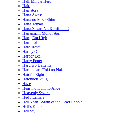
Half-Minute Hero
Halo
Hamatora
Hana Awase
Hana no Mizo Shiru
Hana Temari
Hana Zakari No Kimitachi E
Hanamachi Monogatari
Hang Em High
Hannibal
Hard Reset
Harley Quinn
Harper Lee
Harry Potter
Haru wo Daite Ita
Harukanaru Toki no Naka de
Hateful Eight
Hatenkou Yuugi
Haze
Heart no Kuni no Alice
Heavenly Sword
Hedy Lamarr
Hell Yeah! Wrath of the Dead Rabbit
Hell's Kitchen
Hellboy