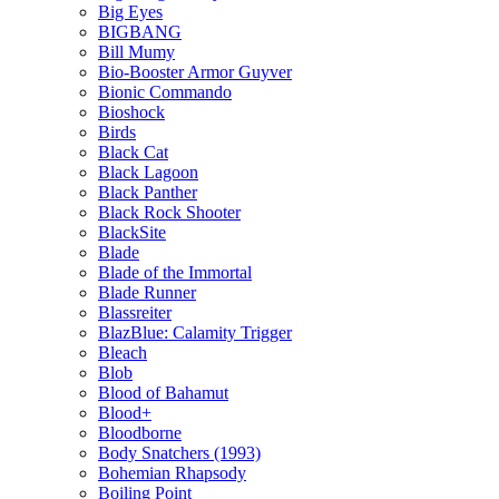
Big Eyes
BIGBANG
Bill Mumy
Bio-Booster Armor Guyver
Bionic Commando
Bioshock
Birds
Black Cat
Black Lagoon
Black Panther
Black Rock Shooter
BlackSite
Blade
Blade of the Immortal
Blade Runner
Blassreiter
BlazBlue: Calamity Trigger
Bleach
Blob
Blood of Bahamut
Blood+
Bloodborne
Body Snatchers (1993)
Bohemian Rhapsody
Boiling Point