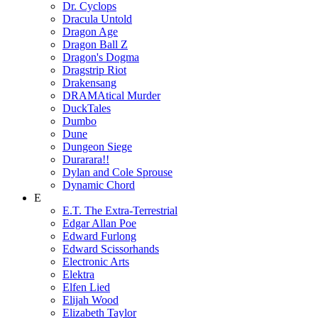
Dr. Cyclops
Dracula Untold
Dragon Age
Dragon Ball Z
Dragon's Dogma
Dragstrip Riot
Drakensang
DRAMAtical Murder
DuckTales
Dumbo
Dune
Dungeon Siege
Durarara!!
Dylan and Cole Sprouse
Dynamic Chord
E
E.T. The Extra-Terrestrial
Edgar Allan Poe
Edward Furlong
Edward Scissorhands
Electronic Arts
Elektra
Elfen Lied
Elijah Wood
Elizabeth Taylor