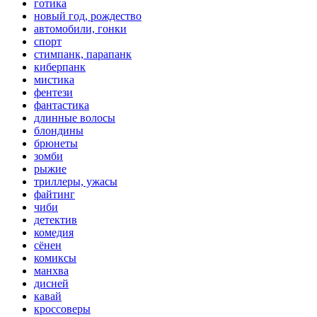
готика
новый год, рождество
автомобили, гонки
спорт
стимпанк, парапанк
киберпанк
мистика
фентези
фантастика
длинные волосы
блондины
брюнеты
зомби
рыжие
триллеры, ужасы
файтинг
чиби
детектив
комедия
сёнен
комиксы
манхва
дисней
кавай
кроссоверы