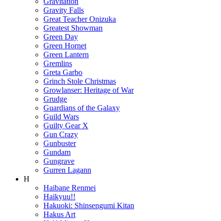
Gravitation
Gravity Falls
Great Teacher Onizuka
Greatest Showman
Green Day
Green Hornet
Green Lantern
Gremlins
Greta Garbo
Grinch Stole Christmas
Growlanser: Heritage of War
Grudge
Guardians of the Galaxy
Guild Wars
Guilty Gear X
Gun Crazy
Gunbuster
Gundam
Gungrave
Gurren Lagann
H
Haibane Renmei
Haikyuu!!
Hakuoki: Shinsengumi Kitan
Hakus Art