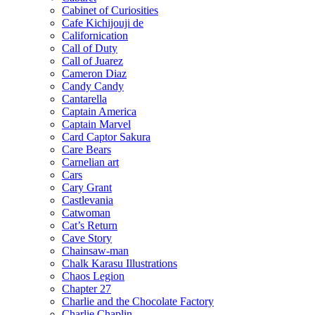
Cabinet of Curiosities
Cafe Kichijouji de
Californication
Call of Duty
Call of Juarez
Cameron Diaz
Candy Candy
Cantarella
Captain America
Captain Marvel
Card Captor Sakura
Care Bears
Carnelian art
Cars
Cary Grant
Castlevania
Catwoman
Cat’s Return
Cave Story
Chainsaw-man
Chalk Karasu Illustrations
Chaos Legion
Chapter 27
Charlie and the Chocolate Factory
Charlie Chaplin