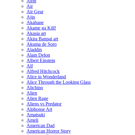
Aion
Air
Air Gear
Ajin
Akabane
Akame ga Kill!
Akasia art
Akira Banpai art
Akuma de Soro
Aladdin
Alain Delon
Albert Einstein
Alf
Alfred Hitchcock
Alice in Wonderland
Alice Through the Looking Glass
Alichino
Alien
Alien Rage
Aliens vs Predator
Alphonse Art
Amatsuki
Ameli
American Dad
American Horror Story