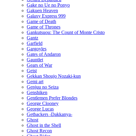
Gake no Ue no Ponyo
Gakuen Heaven
Galaxy Express 999
Game of Death
Game of Thrones
Gankutsuou: The Count of Monte Cristo
Gantz
Garfield
Gargoyles
Gates of Andaron
Gauntlet
Gears of War
Geist
Gekkan Shoujo Nozaki-kun
Gemi art
Genjuu no Seiza
Genshiken
Gentlemen Prefer Blondes
George Clooney
George Lucas
Getbackers -Dakkanya-
Ghost
Ghost in the Shell
Ghost Recon