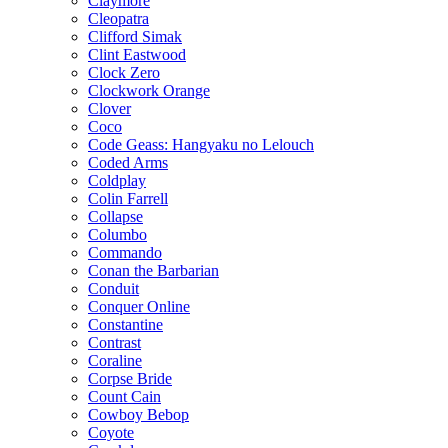
Claymore
Cleopatra
Clifford Simak
Clint Eastwood
Clock Zero
Clockwork Orange
Clover
Coco
Code Geass: Hangyaku no Lelouch
Coded Arms
Coldplay
Colin Farrell
Collapse
Columbo
Commando
Conan the Barbarian
Conduit
Conquer Online
Constantine
Contrast
Coraline
Corpse Bride
Count Cain
Cowboy Bebop
Coyote