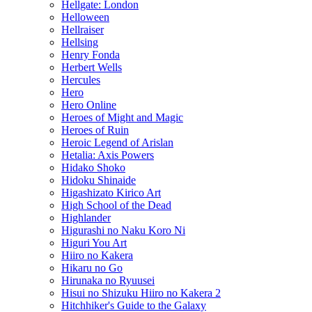
Hellgate: London
Helloween
Hellraiser
Hellsing
Henry Fonda
Herbert Wells
Hercules
Hero
Hero Online
Heroes of Might and Magic
Heroes of Ruin
Heroic Legend of Arislan
Hetalia: Axis Powers
Hidako Shoko
Hidoku Shinaide
Higashizato Kirico Art
High School of the Dead
Highlander
Higurashi no Naku Koro Ni
Higuri You Art
Hiiro no Kakera
Hikaru no Go
Hirunaka no Ryuusei
Hisui no Shizuku Hiiro no Kakera 2
Hitchhiker's Guide to the Galaxy