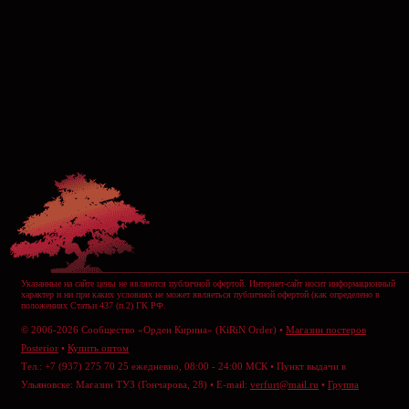
Указанные на сайте цены не являются публичной офертой. Интернет-сайт носит информационный
характер и ни при каких условиях не может являеться публичной офертой (как определено в
положениях Статьи 437 (п.2) ГК РФ.
© 2006-2026 Сообщество «Орден Кирина» (KiRiN Order) •
Магазин постеров
Posterior
•
Купить оптом
Тел.: +7 (937) 275 70 25 ежедневно, 08:00 - 24:00 МСК • Пункт выдачи в
Ульяновске: Магазин ТУЗ (Гончарова, 28) • E-mail:
verfurt@mail.ru
•
Группа
ВКонтакте
•
Отправить сообщение