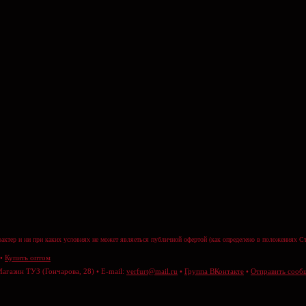
актер и ни при каких условиях не может являеться публичной офертой (как определено в положениях Ст
•
Купить оптом
Магазин ТУЗ (Гончарова, 28) • E-mail:
verfurt@mail.ru
•
Группа ВКонтакте
•
Отправить сооб