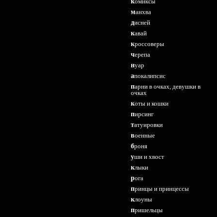
комиксы
манхва
дисней
кавай
кроссоверы
черепа
нуар
апокалипсис
парни в очках, девушки в
очках
коты и кошки
пирсинг
татуировки
военные
броня
уши и хвост
клыки
рога
принцы и принцессы
клоуны
пришельцы