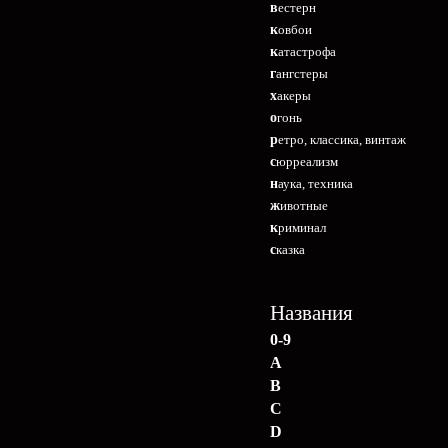
вестерн
ковбои
катастрофа
гангстеры
хакеры
огонь
ретро, классика, винтаж
сюрреализм
наука, техника
животные
криминал
сказка
Названия
0-9
A
B
C
D