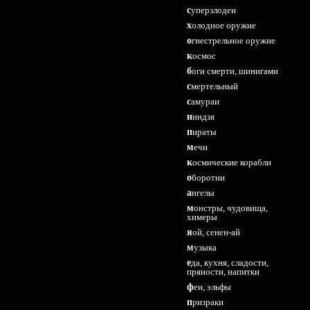
суперзлодеи
холодное оружие
огнестрельное оружие
космос
боги смерти, шинигами
смертельный
самураи
ниндзя
пираты
мечи
космические корабли
оборотни
ангелы
монстры, чудовища,
химеры
яой, сенен-ай
музыка
еда, кухня, сладости,
пряности, напитки
феи, эльфы
призраки