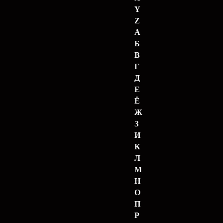
Y
Z
А
Б
В
Г
Д
Е
Ё
Ж
З
И
К
Л
М
Н
О
П
Р