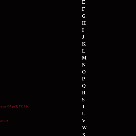
E
F
G
H
I
J
K
L
M
N
O
P
Q
R
S
T
атьи 437 (п.2) ГК РФ.
U
V
щение
W
X