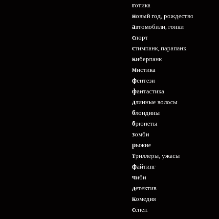
готика
новый год, рождество
автомобили, гонки
спорт
стимпанк, парапанк
киберпанк
мистика
фентези
фантастика
длинные волосы
блондины
брюнеты
зомби
рыжие
триллеры, ужасы
файтинг
чиби
детектив
комедия
сёнен