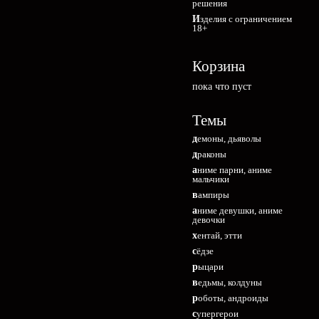
решения
Изделия с ограничением
18+
Корзина
пока что пуст
Темы
демоны, дьяволы
драконы
аниме парни, аниме
мальчики
вампиры
аниме девушки, аниме
девочки
хентай, этти
сёдзе
рыцари
ведьмы, колдуны
роботы, андроиды
супергерои