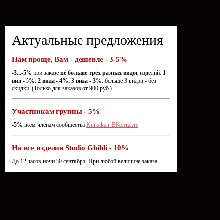
Актуальные предложения
Нам проще, Вам - дешевле - 3-5%
-3...-5%
при заказе
не больше трёх разных видов
изделий:
1
вид - 5%, 2 вида - 4%, 3 вида - 3%,
больше 3 видов - без
скидки. (Только для заказов от 900 руб.)
Участникам группы - 5%
-5%
всем членам сообщества
Kunstkam ВКонтакте
На все изделия Studio Ghibli - 10%
До 12 часов ночи 30 сентября. При любой величине заказа