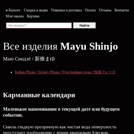
≡ Каталог
Скидки и акции
Упаковка и доставка
Оплата
Отзывы
Контакты
Мои заказы
Корзина
Все изделия
Mayu Shinjo
Маю Синдзё / 新條まゆ
Kaikan Phrase / Ecstasy Phrase / Чувственные слова / 快感フレーズ
Карманные календари
Маленькое напоминание о текущей дате или будущем
событии.
Сквозь гладкую прозрачную как чистая вода поверхность
проступает изображение с ярким кварцевым блеском.