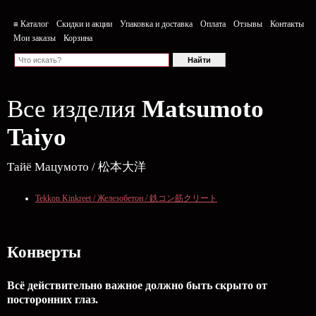
≡ Каталог
Скидки и акции
Упаковка и доставка
Оплата
Отзывы
Контакты
Мои заказы
Корзина
Все изделия
Matsumoto
Taiyo
Тайё Мацумото / 松本大洋
Tekkon Kinkreet / Железобетон / 鉄コン筋クリート
Конверты
Всё действительно важное должно быть скрыто от
посторонних глаз.