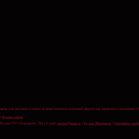
актер и ни при каких условиях не может являеться публичной офертой (как определено в положениях Ст
•
Купить оптом
Магазин ТУЗ (Гончарова, 28) • E-mail:
verfurt@mail.ru
•
Группа ВКонтакте
•
Отправить сооб