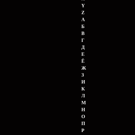
Y
Z
А
Б
В
Г
Д
Е
Ё
Ж
З
И
К
Л
М
Н
О
П
Р