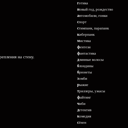
готика
новый год, рождество
автомобили, гонки
спорт
стимпанк, парапанк
киберпанк
мистика
фентези
фантастика
епления на стену.
длинные волосы
блондины
брюнеты
зомби
рыжие
триллеры, ужасы
файтинг
чиби
детектив
комедия
сёнен