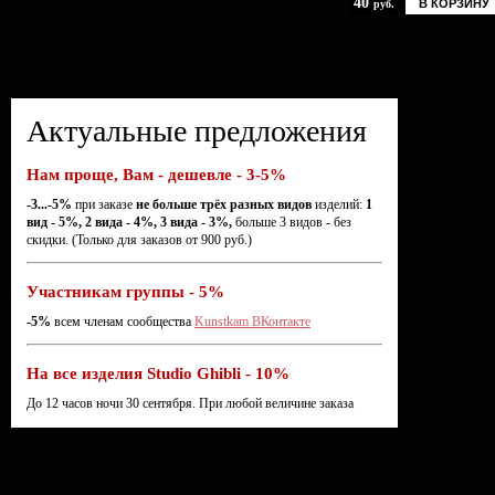
40
В КОРЗИНУ
руб.
Актуальные предложения
Нам проще, Вам - дешевле - 3-5%
-3...-5%
при заказе
не больше трёх разных видов
изделий:
1
вид - 5%, 2 вида - 4%, 3 вида - 3%,
больше 3 видов - без
скидки. (Только для заказов от 900 руб.)
Участникам группы - 5%
-5%
всем членам сообщества
Kunstkam ВКонтакте
На все изделия Studio Ghibli - 10%
До 12 часов ночи 30 сентября. При любой величине заказа