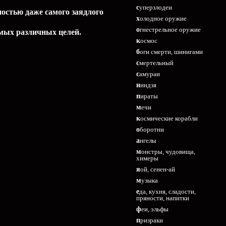
суперзлодеи
остью даже самого заядлого
холодное оружие
огнестрельное оружие
амых различных целей.
космос
боги смерти, шинигами
смертельный
самураи
ниндзя
пираты
мечи
космические корабли
оборотни
ангелы
монстры, чудовища,
химеры
яой, сенен-ай
музыка
еда, кухня, сладости,
пряности, напитки
феи, эльфы
призраки