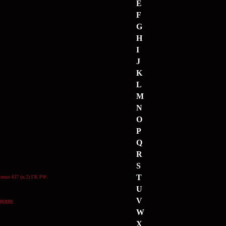
E
F
G
H
I
J
K
L
M
N
O
P
Q
R
S
T
атьи 437 (п.2) ГК РФ.
U
V
щение
W
X