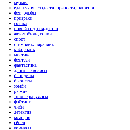
музыка
еда, кухня, сладости, пряности, напитки
феи, эльфы
призраки
готика
новый год, рождество
автомобили, гонки
спорт
стимпанк, парапанк
киберпанк
мистика
фентези
фантастика
длинные волосы
блондины
брюнеты
зомби
рыжие
триллеры, ужасы
файтинг
чиби
детектив
комедия
сёнен
комиксы