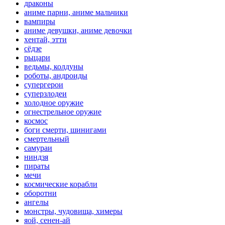
драконы
аниме парни, аниме мальчики
вампиры
аниме девушки, аниме девочки
хентай, этти
сёдзе
рыцари
ведьмы, колдуны
роботы, андроиды
супергерои
суперзлодеи
холодное оружие
огнестрельное оружие
космос
боги смерти, шинигами
смертельный
самураи
ниндзя
пираты
мечи
космические корабли
оборотни
ангелы
монстры, чудовища, химеры
яой, сенен-ай