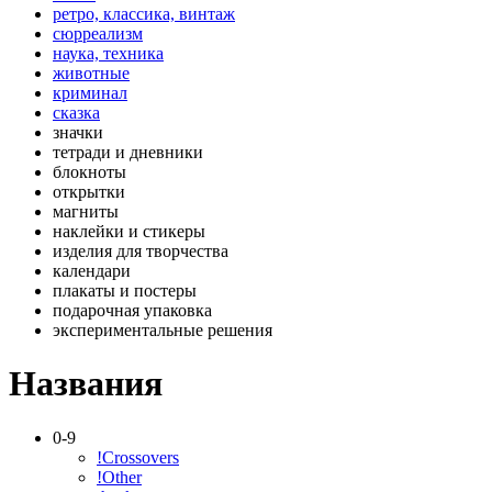
ретро, классика, винтаж
сюрреализм
наука, техника
животные
криминал
сказка
значки
тетради и дневники
блокноты
открытки
магниты
наклейки и стикеры
изделия для творчества
календари
плакаты и постеры
подарочная упаковка
экспериментальные решения
Названия
0-9
!Crossovers
!Other