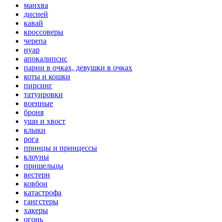
манхва
дисней
кавай
кроссоверы
черепа
нуар
апокалипсис
парни в очках, девушки в очках
коты и кошки
пирсинг
татуировки
военные
броня
уши и хвост
клыки
рога
принцы и принцессы
клоуны
пришельцы
вестерн
ковбои
катастрофа
гангстеры
хакеры
огонь