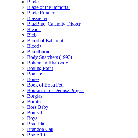
Blade
Blade of the Immortal
Blade Runner
Blassreiter
BlazBlue: Calamity Trigger
Bleach
Blob
Blood of Bahamut
Blood+
Bloodborne
Body Snatchers (1993)
Bohemian Rhapsody
Boiling Point
Bon Jovi
Bones
Book of Boba Fett
Bookmark of Demise Project
Borgias
Boruto
Boss Baby
Bourvil
Boys
Brad Pitt
Brandon Call
Brave 10