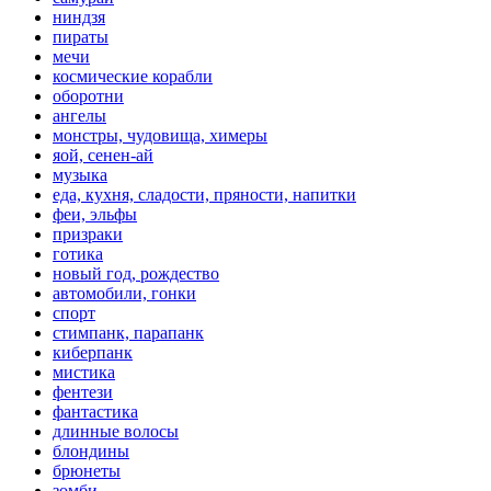
ниндзя
пираты
мечи
космические корабли
оборотни
ангелы
монстры, чудовища, химеры
яой, сенен-ай
музыка
еда, кухня, сладости, пряности, напитки
феи, эльфы
призраки
готика
новый год, рождество
автомобили, гонки
спорт
стимпанк, парапанк
киберпанк
мистика
фентези
фантастика
длинные волосы
блондины
брюнеты
зомби