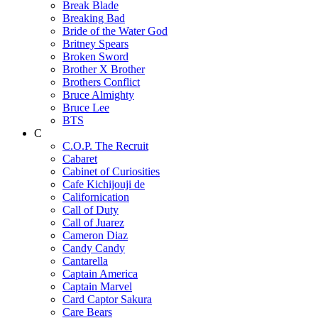
Break Blade
Breaking Bad
Bride of the Water God
Britney Spears
Broken Sword
Brother X Brother
Brothers Conflict
Bruce Almighty
Bruce Lee
BTS
C
C.O.P. The Recruit
Cabaret
Cabinet of Curiosities
Cafe Kichijouji de
Californication
Call of Duty
Call of Juarez
Cameron Diaz
Candy Candy
Cantarella
Captain America
Captain Marvel
Card Captor Sakura
Care Bears