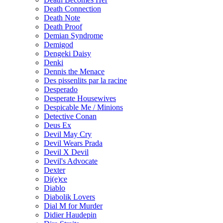
Death Connection
Death Note
Death Proof
Demian Syndrome
Demigod
Dengeki Daisy
Denki
Dennis the Menace
Des pissenlits par la racine
Desperado
Desperate Housewives
Despicable Me / Minions
Detective Conan
Deus Ex
Devil May Cry
Devil Wears Prada
Devil X Devil
Devil's Advocate
Dexter
Di(e)ce
Diablo
Diabolik Lovers
Dial M for Murder
Didier Haudepin