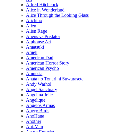
Alfred Hitchcock
Alice in Wonderland
Alice Through the Looking Glass
Alichino
Alien
Alien Rage
Aliens vs Predator
Alphonse Art
Amatsuki
Ameli
American Dad
American Horror Story
American Psycho
Amnesia
Anata no Tonari ni Suwarasete
Andy Warhol
Angel Sanctuary
Angelina Jolie
Angelique
Angelos Armas
Angry Birds
AnoHana
Another
Ant-Man
Ao no Exorcist