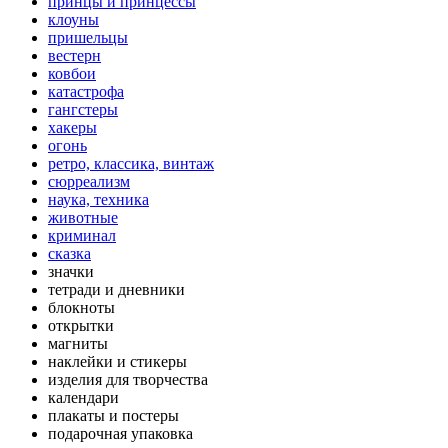
принцы и принцессы
клоуны
пришельцы
вестерн
ковбои
катастрофа
гангстеры
хакеры
огонь
ретро, классика, винтаж
сюрреализм
наука, техника
животные
криминал
сказка
значки
тетради и дневники
блокноты
открытки
магниты
наклейки и стикеры
изделия для творчества
календари
плакаты и постеры
подарочная упаковка