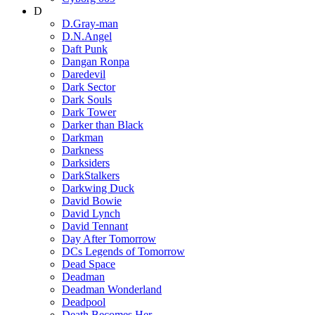
D
D.Gray-man
D.N.Angel
Daft Punk
Dangan Ronpa
Daredevil
Dark Sector
Dark Souls
Dark Tower
Darker than Black
Darkman
Darkness
Darksiders
DarkStalkers
Darkwing Duck
David Bowie
David Lynch
David Tennant
Day After Tomorrow
DCs Legends of Tomorrow
Dead Space
Deadman
Deadman Wonderland
Deadpool
Death Becomes Her