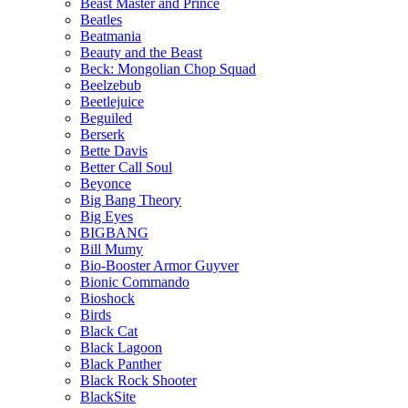
Beast Master and Prince
Beatles
Beatmania
Beauty and the Beast
Beck: Mongolian Chop Squad
Beelzebub
Beetlejuice
Beguiled
Berserk
Bette Davis
Better Call Soul
Beyonce
Big Bang Theory
Big Eyes
BIGBANG
Bill Mumy
Bio-Booster Armor Guyver
Bionic Commando
Bioshock
Birds
Black Cat
Black Lagoon
Black Panther
Black Rock Shooter
BlackSite