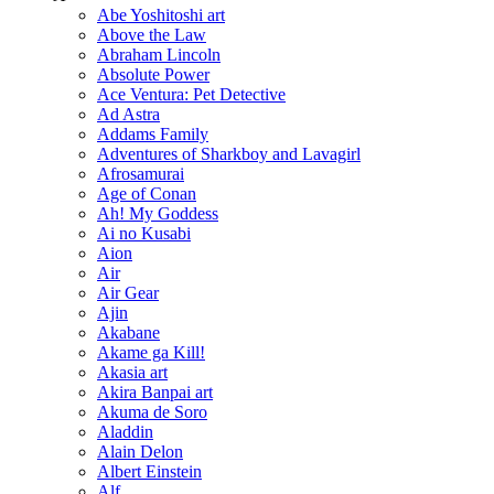
Abe Yoshitoshi art
Above the Law
Abraham Lincoln
Absolute Power
Ace Ventura: Pet Detective
Ad Astra
Addams Family
Adventures of Sharkboy and Lavagirl
Afrosamurai
Age of Conan
Ah! My Goddess
Ai no Kusabi
Aion
Air
Air Gear
Ajin
Akabane
Akame ga Kill!
Akasia art
Akira Banpai art
Akuma de Soro
Aladdin
Alain Delon
Albert Einstein
Alf