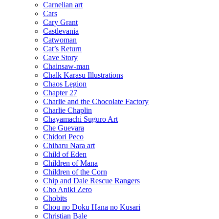
Carnelian art
Cars
Cary Grant
Castlevania
Catwoman
Cat’s Return
Cave Story
Chainsaw-man
Chalk Karasu Illustrations
Chaos Legion
Chapter 27
Charlie and the Chocolate Factory
Charlie Chaplin
Chayamachi Suguro Art
Che Guevara
Chidori Peco
Chiharu Nara art
Child of Eden
Children of Mana
Children of the Corn
Chip and Dale Rescue Rangers
Cho Aniki Zero
Chobits
Chou no Doku Hana no Kusari
Christian Bale