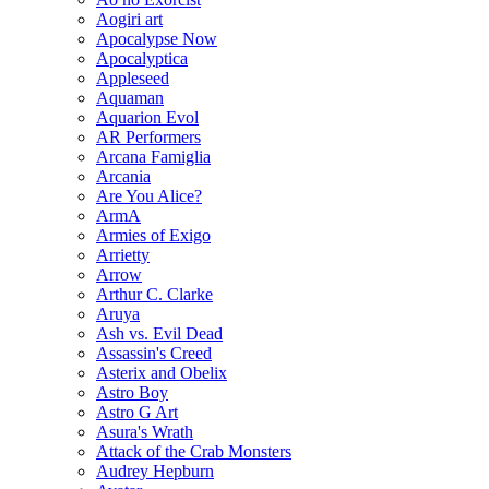
Aogiri art
Apocalypse Now
Apocalyptica
Appleseed
Aquaman
Aquarion Evol
AR Performers
Arcana Famiglia
Arcania
Are You Alice?
ArmA
Armies of Exigo
Arrietty
Arrow
Arthur C. Clarke
Aruya
Ash vs. Evil Dead
Assassin's Creed
Asterix and Obelix
Astro Boy
Astro G Art
Asura's Wrath
Attack of the Crab Monsters
Audrey Hepburn