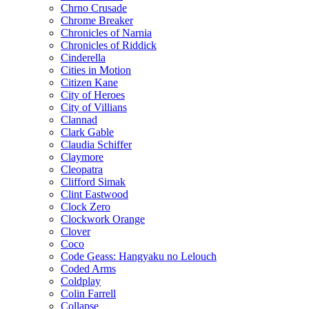
Chrno Crusade
Chrome Breaker
Chronicles of Narnia
Chronicles of Riddick
Cinderella
Cities in Motion
Citizen Kane
City of Heroes
City of Villians
Clannad
Clark Gable
Claudia Schiffer
Claymore
Cleopatra
Clifford Simak
Clint Eastwood
Clock Zero
Clockwork Orange
Clover
Coco
Code Geass: Hangyaku no Lelouch
Coded Arms
Coldplay
Colin Farrell
Collapse