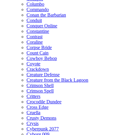
Columbo
Commando
Conan the Barbarian
Conduit
Conquer Online
Constantine
Contrast
Coraline
Corpse Bride
Count Cain
Cowboy Bebop
Coyote
Crackdown
Creature Defense
Creature from the Black Lagoon
Crimson Shell
Crimson Spell
Critters
Crocodile Dundee
Cross Edge
Cruella
Crusty Demons
Crysis
Cyberpunk 2077
Cyborg 009