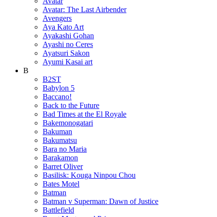
Avatar
Avatar: The Last Airbender
Avengers
Aya Kato Art
Ayakashi Gohan
Ayashi no Ceres
Ayatsuri Sakon
Ayumi Kasai art
B
B2ST
Babylon 5
Baccano!
Back to the Future
Bad Times at the El Royale
Bakemonogatari
Bakuman
Bakumatsu
Bara no Maria
Barakamon
Barret Oliver
Basilisk: Kouga Ninpou Chou
Bates Motel
Batman
Batman v Superman: Dawn of Justice
Battlefield