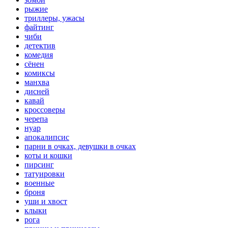
рыжие
триллеры, ужасы
файтинг
чиби
детектив
комедия
сёнен
комиксы
манхва
дисней
кавай
кроссоверы
черепа
нуар
апокалипсис
парни в очках, девушки в очках
коты и кошки
пирсинг
татуировки
военные
броня
уши и хвост
клыки
рога