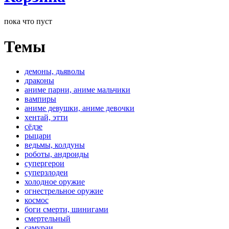
пока что пуст
Темы
демоны, дьяволы
драконы
аниме парни, аниме мальчики
вампиры
аниме девушки, аниме девочки
хентай, этти
сёдзе
рыцари
ведьмы, колдуны
роботы, андроиды
супергерои
суперзлодеи
холодное оружие
огнестрельное оружие
космос
боги смерти, шинигами
смертельный
самураи