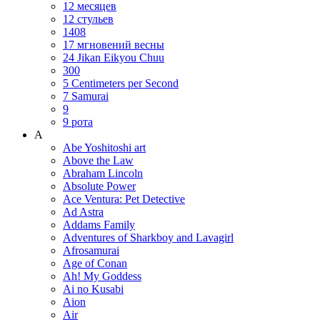
12 месяцев
12 стульев
1408
17 мгновений весны
24 Jikan Eikyou Chuu
300
5 Centimeters per Second
7 Samurai
9
9 рота
A
Abe Yoshitoshi art
Above the Law
Abraham Lincoln
Absolute Power
Ace Ventura: Pet Detective
Ad Astra
Addams Family
Adventures of Sharkboy and Lavagirl
Afrosamurai
Age of Conan
Ah! My Goddess
Ai no Kusabi
Aion
Air