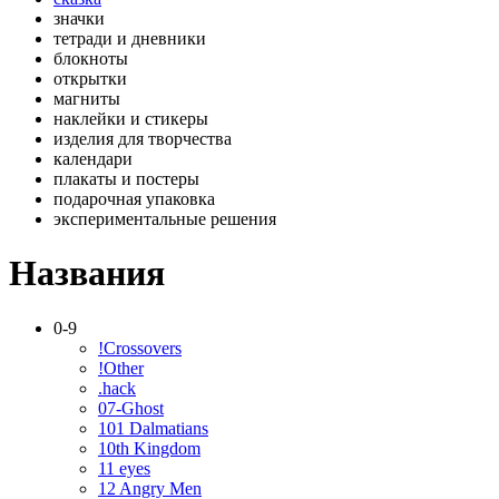
значки
тетради и дневники
блокноты
открытки
магниты
наклейки и стикеры
изделия для творчества
календари
плакаты и постеры
подарочная упаковка
экспериментальные решения
Названия
0-9
!Crossovers
!Other
.hack
07-Ghost
101 Dalmatians
10th Kingdom
11 eyes
12 Angry Men