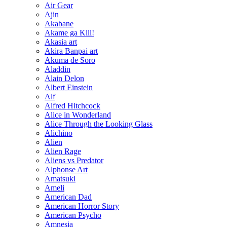
Air Gear
Ajin
Akabane
Akame ga Kill!
Akasia art
Akira Banpai art
Akuma de Soro
Aladdin
Alain Delon
Albert Einstein
Alf
Alfred Hitchcock
Alice in Wonderland
Alice Through the Looking Glass
Alichino
Alien
Alien Rage
Aliens vs Predator
Alphonse Art
Amatsuki
Ameli
American Dad
American Horror Story
American Psycho
Amnesia