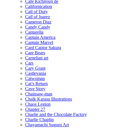
Cafe Kichijouji de
Californication
Call of Duty
Call of Juarez
Cameron Diaz
Candy Candy
Cantarella
Captain America
Captain Marvel
Card Captor Sakura
Care Bears
Carnelian art
Cars
Cary Grant
Castlevania
Catwoman
Cat’s Return
Cave Story
Chainsaw-man
Chalk Karasu Illustrations
Chaos Legion
Chapter 27
Charlie and the Chocolate Factory
Charlie Chaplin
Chayamachi Suguro Art