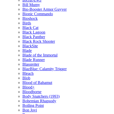
BIGBANG
Bill Mumy
Bio-Booster Armor Guyver
Bionic Commando
Bioshock
Birds
Black Cat
Black Lagoon
Black Panther
Black Rock Shooter
BlackSite
Blade
Blade of the Immortal
Blade Runner
Blassreiter
BlazBlue: Calamity Trigger
Bleach
Blob
Blood of Bahamut
Blood+
Bloodborne
Body Snatchers (1993)
Bohemian Rhapsody
Boiling Point
Bon Jovi