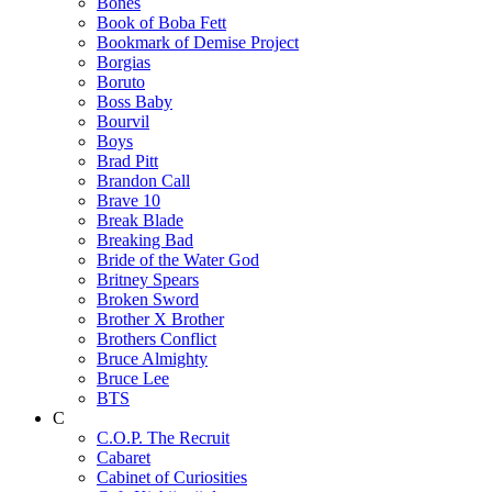
Bones
Book of Boba Fett
Bookmark of Demise Project
Borgias
Boruto
Boss Baby
Bourvil
Boys
Brad Pitt
Brandon Call
Brave 10
Break Blade
Breaking Bad
Bride of the Water God
Britney Spears
Broken Sword
Brother X Brother
Brothers Conflict
Bruce Almighty
Bruce Lee
BTS
C
C.O.P. The Recruit
Cabaret
Cabinet of Curiosities