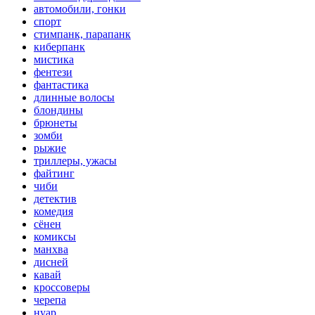
автомобили, гонки
спорт
стимпанк, парапанк
киберпанк
мистика
фентези
фантастика
длинные волосы
блондины
брюнеты
зомби
рыжие
триллеры, ужасы
файтинг
чиби
детектив
комедия
сёнен
комиксы
манхва
дисней
кавай
кроссоверы
черепа
нуар