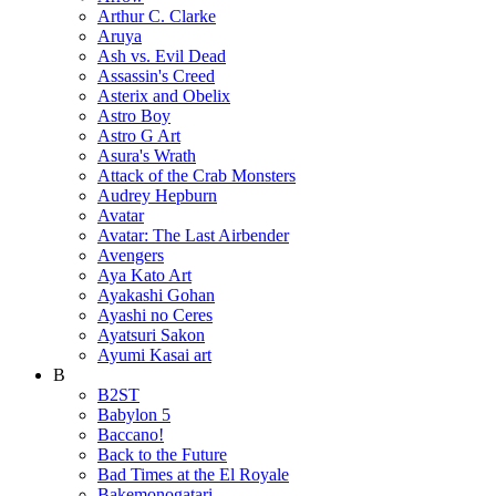
Arthur C. Clarke
Aruya
Ash vs. Evil Dead
Assassin's Creed
Asterix and Obelix
Astro Boy
Astro G Art
Asura's Wrath
Attack of the Crab Monsters
Audrey Hepburn
Avatar
Avatar: The Last Airbender
Avengers
Aya Kato Art
Ayakashi Gohan
Ayashi no Ceres
Ayatsuri Sakon
Ayumi Kasai art
B
B2ST
Babylon 5
Baccano!
Back to the Future
Bad Times at the El Royale
Bakemonogatari