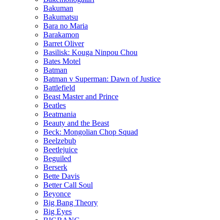
Bakuman
Bakumatsu
Bara no Maria
Barakamon
Barret Oliver
Basilisk: Kouga Ninpou Chou
Bates Motel
Batman
Batman v Superman: Dawn of Justice
Battlefield
Beast Master and Prince
Beatles
Beatmania
Beauty and the Beast
Beck: Mongolian Chop Squad
Beelzebub
Beetlejuice
Beguiled
Berserk
Bette Davis
Better Call Soul
Beyonce
Big Bang Theory
Big Eyes