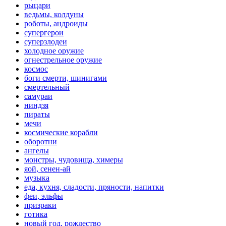
рыцари
ведьмы, колдуны
роботы, андроиды
супергерои
суперзлодеи
холодное оружие
огнестрельное оружие
космос
боги смерти, шинигами
смертельный
самураи
ниндзя
пираты
мечи
космические корабли
оборотни
ангелы
монстры, чудовища, химеры
яой, сенен-ай
музыка
еда, кухня, сладости, пряности, напитки
феи, эльфы
призраки
готика
новый год, рождество