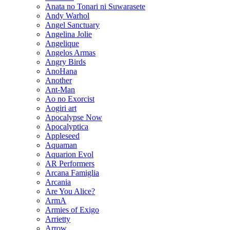
Anata no Tonari ni Suwarasete
Andy Warhol
Angel Sanctuary
Angelina Jolie
Angelique
Angelos Armas
Angry Birds
AnoHana
Another
Ant-Man
Ao no Exorcist
Aogiri art
Apocalypse Now
Apocalyptica
Appleseed
Aquaman
Aquarion Evol
AR Performers
Arcana Famiglia
Arcania
Are You Alice?
ArmA
Armies of Exigo
Arrietty
Arrow