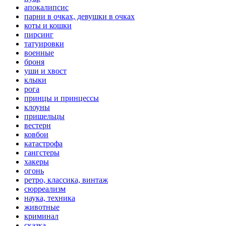
апокалипсис
парни в очках, девушки в очках
коты и кошки
пирсинг
татуировки
военные
броня
уши и хвост
клыки
рога
принцы и принцессы
клоуны
пришельцы
вестерн
ковбои
катастрофа
гангстеры
хакеры
огонь
ретро, классика, винтаж
сюрреализм
наука, техника
животные
криминал
сказка