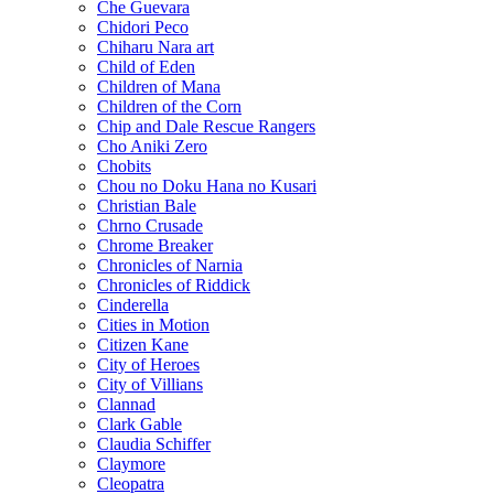
Che Guevara
Chidori Peco
Chiharu Nara art
Child of Eden
Children of Mana
Children of the Corn
Chip and Dale Rescue Rangers
Cho Aniki Zero
Chobits
Chou no Doku Hana no Kusari
Christian Bale
Chrno Crusade
Chrome Breaker
Chronicles of Narnia
Chronicles of Riddick
Cinderella
Cities in Motion
Citizen Kane
City of Heroes
City of Villians
Clannad
Clark Gable
Claudia Schiffer
Claymore
Cleopatra