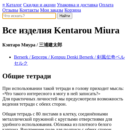
≡ Каталог
Скидки и акции
Упаковка и доставка
Оплата
Отзывы
Контакты
Мои заказы
Корзина
Все изделия
Kentarou Miura
Кэнтаро Миура / 三浦建太郎
Berserk / Берсерк / Kenpuu Denki Berserk / 剣風伝奇ベル
セルク
Общие тетради
При использовании такой тетради в голову приходит мысль:
«Что такого интересного я могу в ней записать?»
Для практичных личностей мы предусмотрели возможность
ведения тетради с обеих сторон.
Общая тетрадь с 80 листами в клетку, соединёнными
металлической пружиной с круглыми отверстиями для
удобного использования. Обложка из плотного белого
картона. Внутреннее поле для подписи с обеих сторон