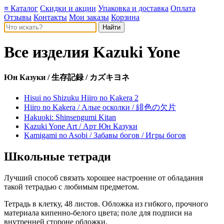
≡ Каталог
Скидки и акции
Упаковка и доставка
Оплата
Отзывы
Контакты
Мои заказы
Корзина
Все изделия
Kazuki Yone
Юн Казуки / 生存記録 / カズキヨネ
Hisui no Shizuku Hiiro no Kakera 2
Hiiro no Kakera / Алые осколки / 緋色の欠片
Hakuoki: Shinsengumi Kitan
Kazuki Yone Art / Арт Юн Казуки
Kamigami no Asobi / Забавы богов / Игры богов
Школьные тетради
Лучший способ связать хорошее настроение от обладания
такой тетрадью c любимым предметом.
Тетрадь в клетку, 48 листов. Обложка из гибкого, прочного
материала кипенно-белого цвета; поле для подписи на
внутренней стороне обложки.