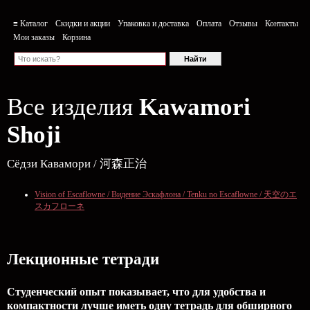
≡ Каталог
Скидки и акции
Упаковка и доставка
Оплата
Отзывы
Контакты
Мои заказы
Корзина
Все изделия
Kawamori
Shoji
Сёдзи Кавамори / 河森正治
Vision of Escaflowne / Видение Эскафлона / Tenku no Escaflowne / 天空のエ
スカフローネ
Лекционные тетради
Студенческий опыт показывает, что для удобства и
компактности лучше иметь одну тетрадь для обширного