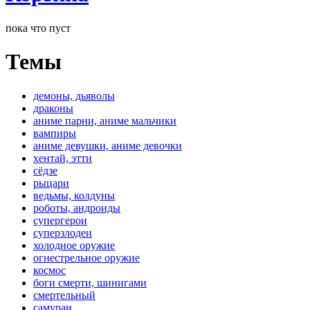
пока что пуст
Темы
демоны, дьяволы
драконы
аниме парни, аниме мальчики
вампиры
аниме девушки, аниме девочки
хентай, этти
сёдзе
рыцари
ведьмы, колдуны
роботы, андроиды
супергерои
суперзлодеи
холодное оружие
огнестрельное оружие
космос
боги смерти, шинигами
смертельный
самураи