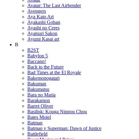
Avatar: The Last Airbender
Avengers
Aya Kato Art
Ayakashi Gohan
Ayashi no Ceres
Ayatsuri Sakon
Ayumi Kasai art
B
B2ST
Babylon 5
Baccano!
Back to the Future
Bad Times at the El Royale
Bakemonogatari
Bakuman
Bakumatsu
Bara no Maria
Barakamon
Barret Oliver
Basilisk: Kouga Ninpou Chou
Bates Motel
Batman
Batman v Superman: Dawn of Justice
Battlefield