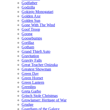
Godfather
Godzilla
Gokinjo Monogatari
Golden Axe
Golden Sun
Gone With The Wind
Goof Troop
Goong
Goosebumps
Gorillaz
Gotham
Grand Thieft Auto
Gravitation
Gravity Falls
Great Teacher Onizuka
Greatest Showman
Green Day
Green Hornet
Green Lantern
Gremlins
Greta Garbo
Grinch Stole Christmas
Growlanser: Heritage of War
Grudge
Guardians of the Galaxy