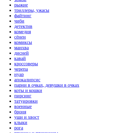
рыжие
триллеры, ужасы
файтинг
чиби
детектив
комедия
сёнен
комиксы
манхва
дисней
кавай
кроссоверы
черепа
нуар
апокалипсис
парни в очках, девушки в очках
коты и кошки
пирсинг
татуировки
военные
броня
уши и хвост
клыки
рога