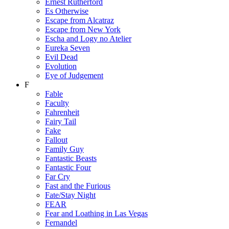
Ernest Rutherford
Es Otherwise
Escape from Alcatraz
Escape from New York
Escha and Logy no Atelier
Eureka Seven
Evil Dead
Evolution
Eye of Judgement
F
Fable
Faculty
Fahrenheit
Fairy Tail
Fake
Fallout
Family Guy
Fantastic Beasts
Fantastic Four
Far Cry
Fast and the Furious
Fate/Stay Night
FEAR
Fear and Loathing in Las Vegas
Fernandel