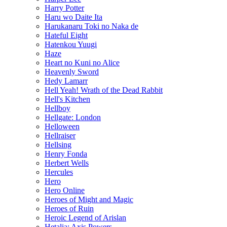
Harry Potter
Haru wo Daite Ita
Harukanaru Toki no Naka de
Hateful Eight
Hatenkou Yuugi
Haze
Heart no Kuni no Alice
Heavenly Sword
Hedy Lamarr
Hell Yeah! Wrath of the Dead Rabbit
Hell's Kitchen
Hellboy
Hellgate: London
Helloween
Hellraiser
Hellsing
Henry Fonda
Herbert Wells
Hercules
Hero
Hero Online
Heroes of Might and Magic
Heroes of Ruin
Heroic Legend of Arislan
Hetalia: Axis Powers