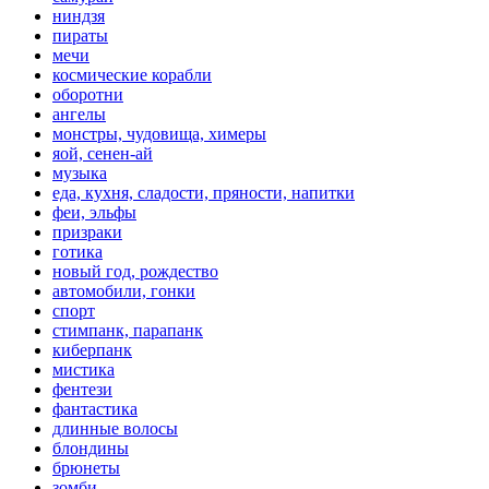
ниндзя
пираты
мечи
космические корабли
оборотни
ангелы
монстры, чудовища, химеры
яой, сенен-ай
музыка
еда, кухня, сладости, пряности, напитки
феи, эльфы
призраки
готика
новый год, рождество
автомобили, гонки
спорт
стимпанк, парапанк
киберпанк
мистика
фентези
фантастика
длинные волосы
блондины
брюнеты
зомби