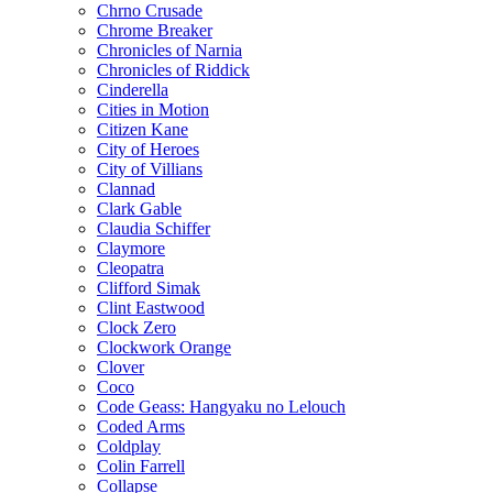
Chrno Crusade
Chrome Breaker
Chronicles of Narnia
Chronicles of Riddick
Cinderella
Cities in Motion
Citizen Kane
City of Heroes
City of Villians
Clannad
Clark Gable
Claudia Schiffer
Claymore
Cleopatra
Clifford Simak
Clint Eastwood
Clock Zero
Clockwork Orange
Clover
Coco
Code Geass: Hangyaku no Lelouch
Coded Arms
Coldplay
Colin Farrell
Collapse