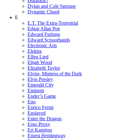
Durarara!!
Dylan and Cole Sprouse
Dynamic Chord
E
E.T. The Extra-Terrestrial
Edgar Allan Poe
Edward Furlong
Edward Scissorhands
Electronic Arts
Elektra
Elfen Lied
Elijah Wood
Elizabeth Taylor
Elvira, Mistress of the Dark
Elvis Presley
Emerald City
Eminem
Ender’s Game
Eno
Enrico Fermi
Enslaved
Enter the Dragon
Ergo Proxy
Eri Kamijou
Ernest Hemingway