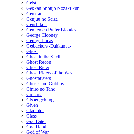
Geist
Gekkan Shoujo Nozaki-kun
Gemi art
Genjuu no Seiza
Genshiken
Gentlemen Prefer Blondes
George Clooney
George Lucas
Getbackers -Dakkanya-
Ghost
Ghost in the Shell
Ghost Recon
Ghost Rider
Ghost Riders of the West
Ghostbusters
Ghosts and Goblins
Giniro no Tane
Gintama
Gisaengchung
Given
Gladiator
Glass
God Eater
God Hand
God of War