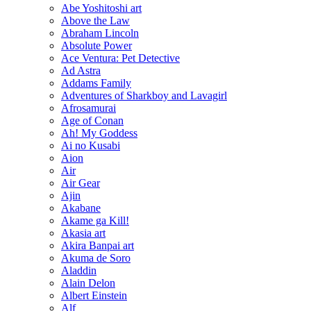
Abe Yoshitoshi art
Above the Law
Abraham Lincoln
Absolute Power
Ace Ventura: Pet Detective
Ad Astra
Addams Family
Adventures of Sharkboy and Lavagirl
Afrosamurai
Age of Conan
Ah! My Goddess
Ai no Kusabi
Aion
Air
Air Gear
Ajin
Akabane
Akame ga Kill!
Akasia art
Akira Banpai art
Akuma de Soro
Aladdin
Alain Delon
Albert Einstein
Alf