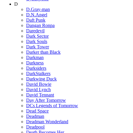
D
D.Gray-man
D.N.Angel
Daft Punk
Dangan Ronpa
Daredevil
Dark Sector
Dark Souls
Dark Tower
Darker than Black
Darkman
Darkness
Darksiders
DarkStalkers
Darkwing Duck
David Bowie
David Lynch
David Tennant
Day After Tomorrow
DCs Legends of Tomorrow
Dead Space
Deadman
Deadman Wonderland
Deadpool
Death Becomes Her