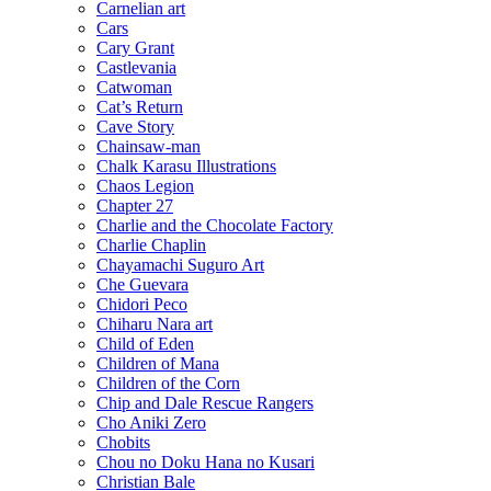
Carnelian art
Cars
Cary Grant
Castlevania
Catwoman
Cat’s Return
Cave Story
Chainsaw-man
Chalk Karasu Illustrations
Chaos Legion
Chapter 27
Charlie and the Chocolate Factory
Charlie Chaplin
Chayamachi Suguro Art
Che Guevara
Chidori Peco
Chiharu Nara art
Child of Eden
Children of Mana
Children of the Corn
Chip and Dale Rescue Rangers
Cho Aniki Zero
Chobits
Chou no Doku Hana no Kusari
Christian Bale