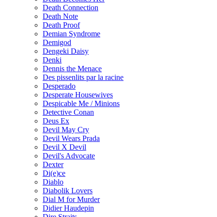
Death Connection
Death Note
Death Proof
Demian Syndrome
Demigod
Dengeki Daisy
Denki
Dennis the Menace
Des pissenlits par la racine
Desperado
Desperate Housewives
Despicable Me / Minions
Detective Conan
Deus Ex
Devil May Cry
Devil Wears Prada
Devil X Devil
Devil's Advocate
Dexter
Di(e)ce
Diablo
Diabolik Lovers
Dial M for Murder
Didier Haudepin
Dire Straits