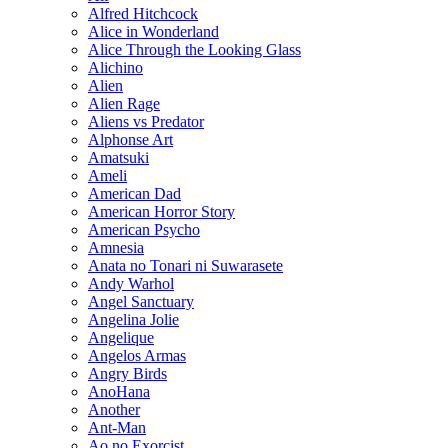
Alfred Hitchcock
Alice in Wonderland
Alice Through the Looking Glass
Alichino
Alien
Alien Rage
Aliens vs Predator
Alphonse Art
Amatsuki
Ameli
American Dad
American Horror Story
American Psycho
Amnesia
Anata no Tonari ni Suwarasete
Andy Warhol
Angel Sanctuary
Angelina Jolie
Angelique
Angelos Armas
Angry Birds
AnoHana
Another
Ant-Man
Ao no Exorcist