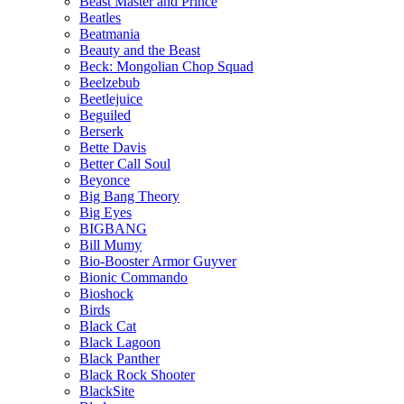
Beast Master and Prince
Beatles
Beatmania
Beauty and the Beast
Beck: Mongolian Chop Squad
Beelzebub
Beetlejuice
Beguiled
Berserk
Bette Davis
Better Call Soul
Beyonce
Big Bang Theory
Big Eyes
BIGBANG
Bill Mumy
Bio-Booster Armor Guyver
Bionic Commando
Bioshock
Birds
Black Cat
Black Lagoon
Black Panther
Black Rock Shooter
BlackSite