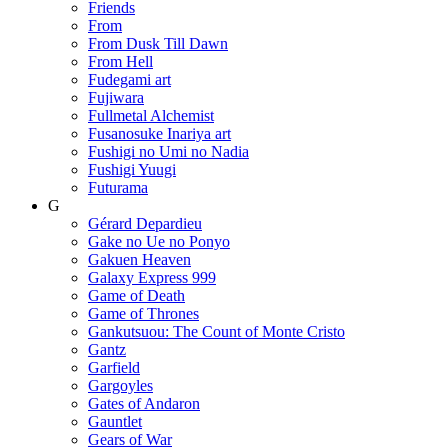
Friends
From
From Dusk Till Dawn
From Hell
Fudegami art
Fujiwara
Fullmetal Alchemist
Fusanosuke Inariya art
Fushigi no Umi no Nadia
Fushigi Yuugi
Futurama
G
Gérard Depardieu
Gake no Ue no Ponyo
Gakuen Heaven
Galaxy Express 999
Game of Death
Game of Thrones
Gankutsuou: The Count of Monte Cristo
Gantz
Garfield
Gargoyles
Gates of Andaron
Gauntlet
Gears of War