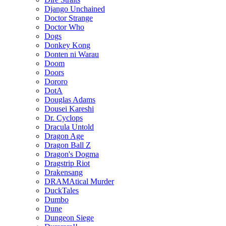
Django Unchained
Doctor Strange
Doctor Who
Dogs
Donkey Kong
Donten ni Warau
Doom
Doors
Dororo
DotA
Douglas Adams
Dousei Kareshi
Dr. Cyclops
Dracula Untold
Dragon Age
Dragon Ball Z
Dragon's Dogma
Dragstrip Riot
Drakensang
DRAMAtical Murder
DuckTales
Dumbo
Dune
Dungeon Siege