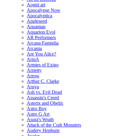
Aogiri art
Apocalypse Now
Apocalyptica
Appleseed
Aquaman
Aquarion Evol
AR Performers
Arcana Famiglia
Arcania
Are You Alice?
ArmA
Armies of Exigo
Arrietty
Arrow
Arthur C. Clarke
Aruya
Ash vs. Evil Dead
Assassin's Creed
Asterix and Obelix
Astro Boy
Astro G Art
Asura's Wrath
Attack of the Crab Monsters
Audrey Hepburn
Avatar