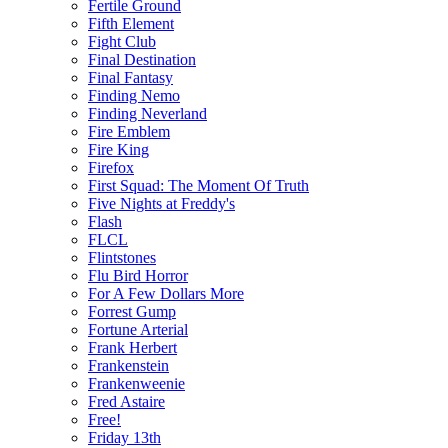
Fertile Ground
Fifth Element
Fight Club
Final Destination
Final Fantasy
Finding Nemo
Finding Neverland
Fire Emblem
Fire King
Firefox
First Squad: The Moment Of Truth
Five Nights at Freddy's
Flash
FLCL
Flintstones
Flu Bird Horror
For A Few Dollars More
Forrest Gump
Fortune Arterial
Frank Herbert
Frankenstein
Frankenweenie
Fred Astaire
Free!
Friday 13th