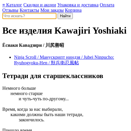
≡ Каталог
Скидки и акции
Упаковка и доставка
Оплата
Отзывы
Контакты
Мои заказы
Корзина
Все изделия
Kawajiri Yoshiaki
Ёсиаки Кавадзири / 川尻善昭
Ninja Scroll / Манускрипт ниндзя / Jubei Ninpucho:
Ryuhogyoku-Hen / 獣兵衛忍風帖
Тетради для старшеклассников
Немного больше
немного старше
и чуть-чуть по-другому...
Время, когда за нас выбирали,
какими должны быть наши тетради,
закончилось.
Пришло время