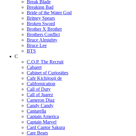
Break Blade
Breaking Bad
Bride of the Water God
Britney Spears
Broken Sword
Brother X Brother
Brothers Conflict
Bruce Almighty
Bruce Lee
BTS
C
C.O.P. The Recruit
Cabaret
Cabinet of Curiosities
Cafe Kichijouji de
Californication
Call of Duty
Call of Juarez
Cameron Diaz
Candy Candy
Cantarella
Captain America
Captain Marvel
Card Captor Sakura
Care Bears