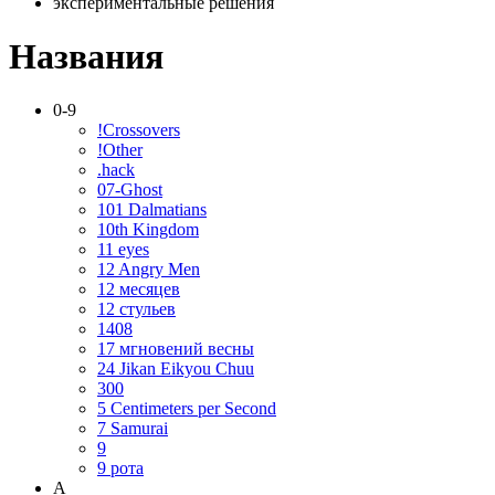
экспериментальные решения
Названия
0-9
!Crossovers
!Other
.hack
07-Ghost
101 Dalmatians
10th Kingdom
11 eyes
12 Angry Men
12 месяцев
12 стульев
1408
17 мгновений весны
24 Jikan Eikyou Chuu
300
5 Centimeters per Second
7 Samurai
9
9 рота
A