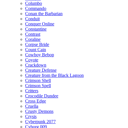
Columbo
Commando
Conan the Barbarian
Conduit
Conquer Online
Constantine
Contrast
Coraline
Corpse Bride
Count Cain
Cowboy Bebop
Coyote
Crackdown
Creature Defense
Creature from the Black Lagoon
Crimson Shell
Crimson Spell
Critters
Crocodile Dundee
Cross Edge
Cruella
Crusty Demons
Crysis
Cyberpunk 2077
Cyborg 009