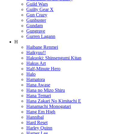
Guild Wars
Guilty Gear X
Gun Crazy
Gunbuster
Gundam
Gungrave
Gurren Lagann
H
Haibane Renmei
Haikyuu!!
Hakuoki: Shinsengumi Kitan
Hakus Art
Half-Minute Hero
Halo
Hamatora
Hana Awase
Hana no Mizo Shiru
Hana Temari
Hana Zakari No Kimitachi E
Hanamachi Monogatari
Hang Em High
Hannibal
Hard Reset
Harley Quinn
Harper Lee