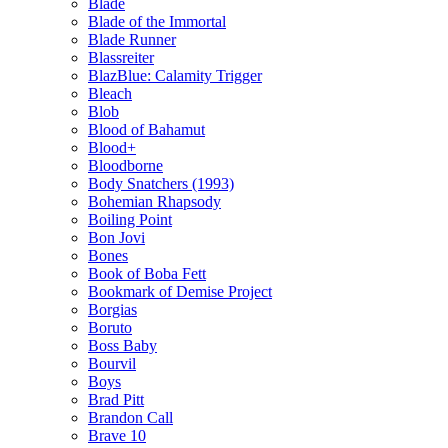
Blade
Blade of the Immortal
Blade Runner
Blassreiter
BlazBlue: Calamity Trigger
Bleach
Blob
Blood of Bahamut
Blood+
Bloodborne
Body Snatchers (1993)
Bohemian Rhapsody
Boiling Point
Bon Jovi
Bones
Book of Boba Fett
Bookmark of Demise Project
Borgias
Boruto
Boss Baby
Bourvil
Boys
Brad Pitt
Brandon Call
Brave 10