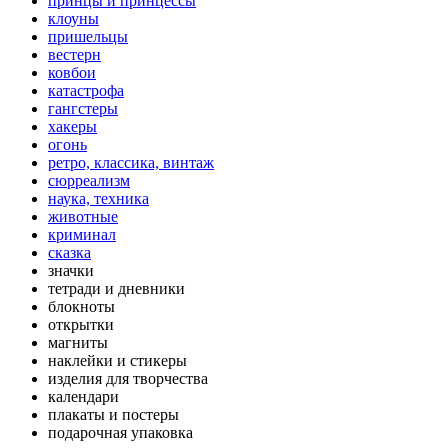
принцы и принцессы
клоуны
пришельцы
вестерн
ковбои
катастрофа
гангстеры
хакеры
огонь
ретро, классика, винтаж
сюрреализм
наука, техника
животные
криминал
сказка
значки
тетради и дневники
блокноты
открытки
магниты
наклейки и стикеры
изделия для творчества
календари
плакаты и постеры
подарочная упаковка