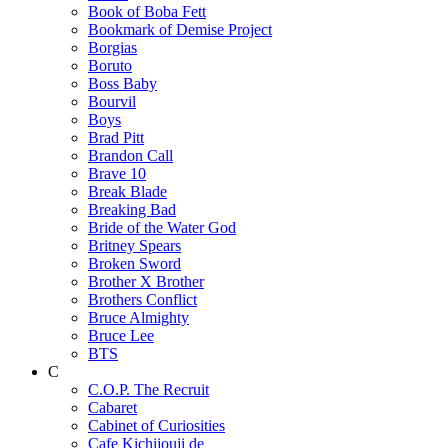
Book of Boba Fett
Bookmark of Demise Project
Borgias
Boruto
Boss Baby
Bourvil
Boys
Brad Pitt
Brandon Call
Brave 10
Break Blade
Breaking Bad
Bride of the Water God
Britney Spears
Broken Sword
Brother X Brother
Brothers Conflict
Bruce Almighty
Bruce Lee
BTS
C
C.O.P. The Recruit
Cabaret
Cabinet of Curiosities
Cafe Kichijouji de