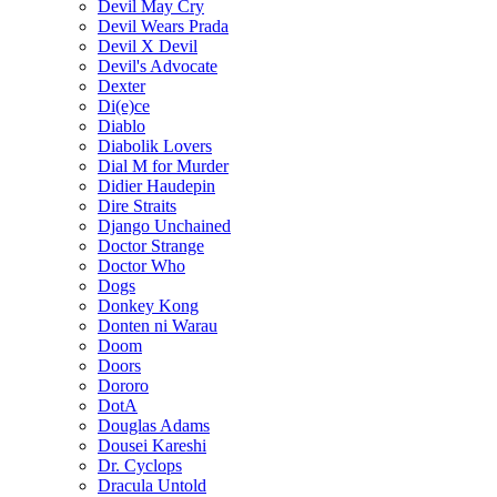
Devil May Cry
Devil Wears Prada
Devil X Devil
Devil's Advocate
Dexter
Di(e)ce
Diablo
Diabolik Lovers
Dial M for Murder
Didier Haudepin
Dire Straits
Django Unchained
Doctor Strange
Doctor Who
Dogs
Donkey Kong
Donten ni Warau
Doom
Doors
Dororo
DotA
Douglas Adams
Dousei Kareshi
Dr. Cyclops
Dracula Untold