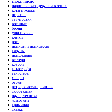
апокалипсис
парни в очках, девушки в очках
коты и кошки
пирсинг
татуировки
военные
броня
уши и хвост
клыки
рога
принцы и принцессы
клоуны
пришельцы
вестерн
ковбои
катастрофа
гангстеры
хакеры
огонь
ретро, классика, винтаж
сюрреализм
наука, техника
животные
криминал
сказка