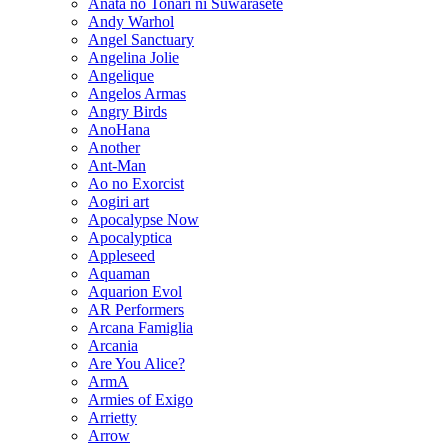
Anata no Tonari ni Suwarasete
Andy Warhol
Angel Sanctuary
Angelina Jolie
Angelique
Angelos Armas
Angry Birds
AnoHana
Another
Ant-Man
Ao no Exorcist
Aogiri art
Apocalypse Now
Apocalyptica
Appleseed
Aquaman
Aquarion Evol
AR Performers
Arcana Famiglia
Arcania
Are You Alice?
ArmA
Armies of Exigo
Arrietty
Arrow