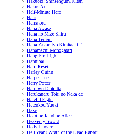
Hakuoki: Shinsengumi Kitan
Hakus Art
Half-Minute Hero
Halo
Hamatora
Hana Awase
Hana no Mizo Shiru
Hana Temari
Hana Zakari No Kimitachi E
Hanamachi Monogatari
Hang Em High
Hannibal
Hard Reset
Harley Quinn
Harper Lee
Harry Potter
Haru wo Daite Ita
Harukanaru Toki no Naka de
Hateful Eight
Hatenkou Yuugi
Haze
Heart no Kuni no Alice
Heavenly Sword
Hedy Lamarr
Hell Yeah! Wrath of the Dead Rabbit