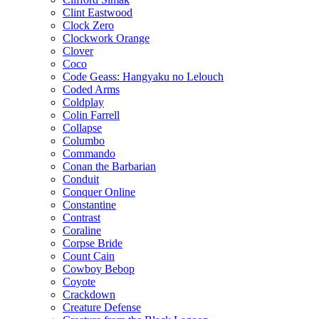
Clint Eastwood
Clock Zero
Clockwork Orange
Clover
Coco
Code Geass: Hangyaku no Lelouch
Coded Arms
Coldplay
Colin Farrell
Collapse
Columbo
Commando
Conan the Barbarian
Conduit
Conquer Online
Constantine
Contrast
Coraline
Corpse Bride
Count Cain
Cowboy Bebop
Coyote
Crackdown
Creature Defense