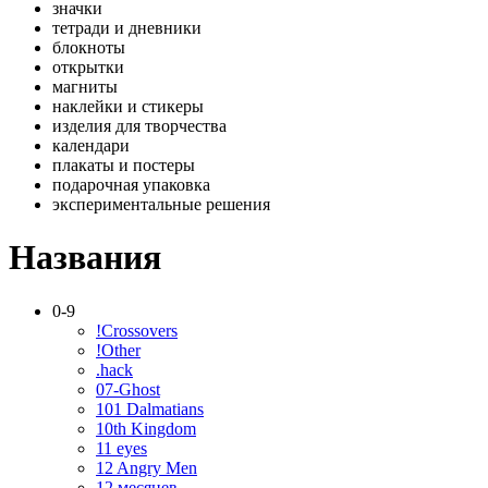
значки
тетради и дневники
блокноты
открытки
магниты
наклейки и стикеры
изделия для творчества
календари
плакаты и постеры
подарочная упаковка
экспериментальные решения
Названия
0-9
!Crossovers
!Other
.hack
07-Ghost
101 Dalmatians
10th Kingdom
11 eyes
12 Angry Men
12 месяцев