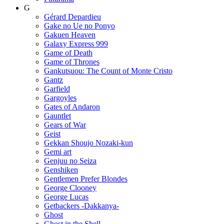
G
Gérard Depardieu
Gake no Ue no Ponyo
Gakuen Heaven
Galaxy Express 999
Game of Death
Game of Thrones
Gankutsuou: The Count of Monte Cristo
Gantz
Garfield
Gargoyles
Gates of Andaron
Gauntlet
Gears of War
Geist
Gekkan Shoujo Nozaki-kun
Gemi art
Genjuu no Seiza
Genshiken
Gentlemen Prefer Blondes
George Clooney
George Lucas
Getbackers -Dakkanya-
Ghost
Ghost in the Shell