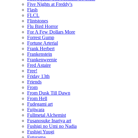
Five Nights at Freddy's
Flash
FLCL
Flintstones
Flu Bird Horror
For A Few Dollars More
Forrest Gump
Fortune Arterial
Frank Herbert
Frankenstein
Frankenweenie
Fred Astaire
Free!
Friday 13th
Friends
From
From Dusk Till Dawn
From Hell
Fudegami art
Fujiwara
Fullmetal Alchemist
Fusanosuke Inariya art
Fushigi no Umi no Nadia
Fushigi Yuugi
Futurama