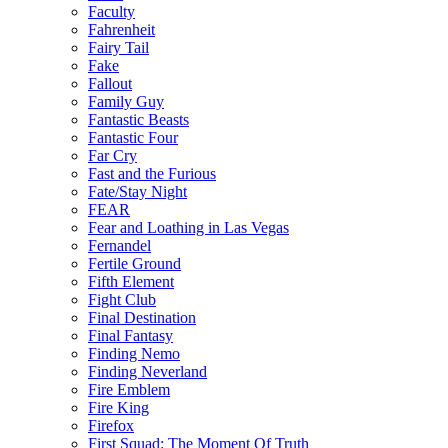
Faculty
Fahrenheit
Fairy Tail
Fake
Fallout
Family Guy
Fantastic Beasts
Fantastic Four
Far Cry
Fast and the Furious
Fate/Stay Night
FEAR
Fear and Loathing in Las Vegas
Fernandel
Fertile Ground
Fifth Element
Fight Club
Final Destination
Final Fantasy
Finding Nemo
Finding Neverland
Fire Emblem
Fire King
Firefox
First Squad: The Moment Of Truth