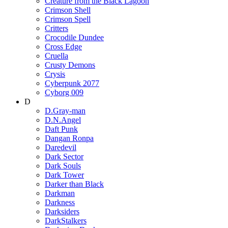
Creature from the Black Lagoon
Crimson Shell
Crimson Spell
Critters
Crocodile Dundee
Cross Edge
Cruella
Crusty Demons
Crysis
Cyberpunk 2077
Cyborg 009
D
D.Gray-man
D.N.Angel
Daft Punk
Dangan Ronpa
Daredevil
Dark Sector
Dark Souls
Dark Tower
Darker than Black
Darkman
Darkness
Darksiders
DarkStalkers