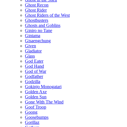
Ghost Recon
Ghost Rider
Ghost Riders of the West
Ghostbusters
Ghosts and Goblins
Giniro no Tane
Gintama
Gisaengchung
Given
Gladiator
Glass
God Eater
God Hand
God of War
Godfather
Godzilla
Gokinjo Monogatari
Golden Axe
Golden Sun
Gone With The Wind
Goof Troop
Goong
Goosebumps
Gorillaz