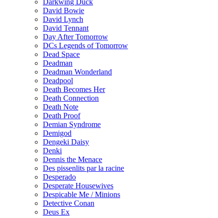
Darkwing Duck
David Bowie
David Lynch
David Tennant
Day After Tomorrow
DCs Legends of Tomorrow
Dead Space
Deadman
Deadman Wonderland
Deadpool
Death Becomes Her
Death Connection
Death Note
Death Proof
Demian Syndrome
Demigod
Dengeki Daisy
Denki
Dennis the Menace
Des pissenlits par la racine
Desperado
Desperate Housewives
Despicable Me / Minions
Detective Conan
Deus Ex