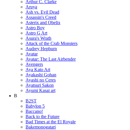
Arthur C. Clarke
Aruya
Ash vs. Evil Dead
Assassin's Creed
Asterix and Obelix
Astro Boy
Astro G Art
Asura's Wrath
Attack of the Crab Monsters
Audrey Hepburn
Avatar
Avatar: The Last Airbender
Avengers
Aya Kato Art
Ayakashi Gohan
Ayashi no Ceres
Ayatsuri Sakon
Ayumi Kasai art
B
B2ST
Babylon 5
Baccano!
Back to the Future
Bad Times at the El Royale
Bakemonogatari