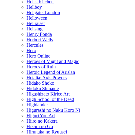
Hell's Kitchen
Hellboy
Hellgate: London
Helloween
Hellraiser
Hellsing
Henry Fonda
Herbert Wells
Hercules
Hero
Hero Online
Heroes of Might and Magic
Heroes of Ruin
Heroic Legend of Arislan
Hetalia: Axis Powers
Hidako Shoko
Hidoku Shinaide
Higashizato Kirico Art
High School of the Dead
Highlander
Higurashi no Naku Koro Ni
Higuri You Art
Hiiro no Kakera
Hikaru no Go
Hirunaka no Ryuusei