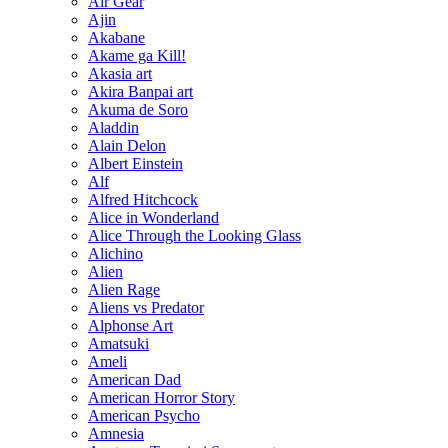
Air Gear
Ajin
Akabane
Akame ga Kill!
Akasia art
Akira Banpai art
Akuma de Soro
Aladdin
Alain Delon
Albert Einstein
Alf
Alfred Hitchcock
Alice in Wonderland
Alice Through the Looking Glass
Alichino
Alien
Alien Rage
Aliens vs Predator
Alphonse Art
Amatsuki
Ameli
American Dad
American Horror Story
American Psycho
Amnesia