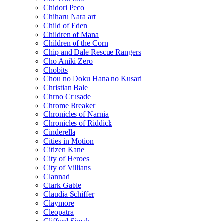
Chidori Peco
Chiharu Nara art
Child of Eden
Children of Mana
Children of the Corn
Chip and Dale Rescue Rangers
Cho Aniki Zero
Chobits
Chou no Doku Hana no Kusari
Christian Bale
Chrno Crusade
Chrome Breaker
Chronicles of Narnia
Chronicles of Riddick
Cinderella
Cities in Motion
Citizen Kane
City of Heroes
City of Villians
Clannad
Clark Gable
Claudia Schiffer
Claymore
Cleopatra
Clifford Simak