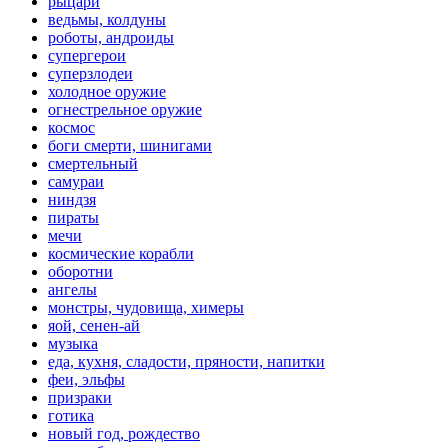
рыцари
ведьмы, колдуны
роботы, андроиды
супергерои
суперзлодеи
холодное оружие
огнестрельное оружие
космос
боги смерти, шинигами
смертельный
самураи
ниндзя
пираты
мечи
космические корабли
оборотни
ангелы
монстры, чудовища, химеры
яой, сенен-ай
музыка
еда, кухня, сладости, пряности, напитки
феи, эльфы
призраки
готика
новый год, рождество