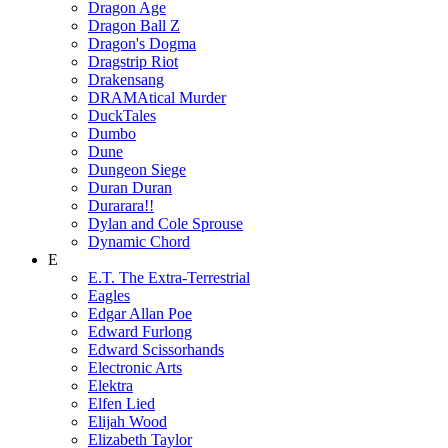
Dragon Age
Dragon Ball Z
Dragon's Dogma
Dragstrip Riot
Drakensang
DRAMAtical Murder
DuckTales
Dumbo
Dune
Dungeon Siege
Duran Duran
Durarara!!
Dylan and Cole Sprouse
Dynamic Chord
E
E.T. The Extra-Terrestrial
Eagles
Edgar Allan Poe
Edward Furlong
Edward Scissorhands
Electronic Arts
Elektra
Elfen Lied
Elijah Wood
Elizabeth Taylor