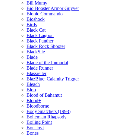
Bill Mumy
Bio-Booster Armor Guyver
Bionic Commando
Bioshock
Birds
Black Cat
Black Lagoon
Black Panther
Black Rock Shooter
BlackSite
Blade
Blade of the Immortal
Blade Runner
Blassreiter
BlazBlue: Calamity Trigger
Bleach
Blob
Blood of Bahamut
Blood+
Bloodborne
Body Snatchers (1993)
Bohemian Rhapsody
Boiling Point
Bon Jovi
Bones