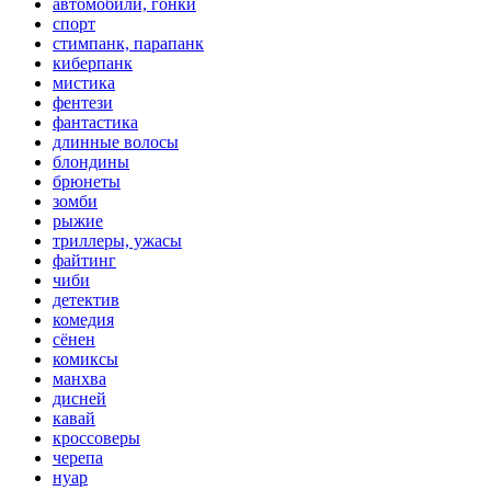
автомобили, гонки
спорт
стимпанк, парапанк
киберпанк
мистика
фентези
фантастика
длинные волосы
блондины
брюнеты
зомби
рыжие
триллеры, ужасы
файтинг
чиби
детектив
комедия
сёнен
комиксы
манхва
дисней
кавай
кроссоверы
черепа
нуар