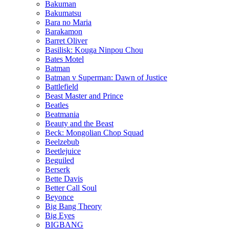
Bakuman
Bakumatsu
Bara no Maria
Barakamon
Barret Oliver
Basilisk: Kouga Ninpou Chou
Bates Motel
Batman
Batman v Superman: Dawn of Justice
Battlefield
Beast Master and Prince
Beatles
Beatmania
Beauty and the Beast
Beck: Mongolian Chop Squad
Beelzebub
Beetlejuice
Beguiled
Berserk
Bette Davis
Better Call Soul
Beyonce
Big Bang Theory
Big Eyes
BIGBANG