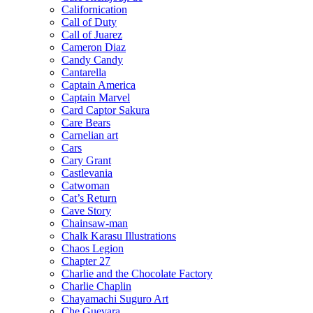
Californication
Call of Duty
Call of Juarez
Cameron Diaz
Candy Candy
Cantarella
Captain America
Captain Marvel
Card Captor Sakura
Care Bears
Carnelian art
Cars
Cary Grant
Castlevania
Catwoman
Cat’s Return
Cave Story
Chainsaw-man
Chalk Karasu Illustrations
Chaos Legion
Chapter 27
Charlie and the Chocolate Factory
Charlie Chaplin
Chayamachi Suguro Art
Che Guevara