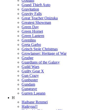
Gotham
Grand Thieft Auto
Gravitation
Gravity Falls
Great Teacher Onizuka
Greatest Showman
Green Day
Green Hornet
Green Lantern
Gremlins
Greta Garbo
Grinch Stole Christmas
Growlanser: Heritage of War
Grudge
Guardians of the Galaxy
Guild Wars
Guilty Gear X
Gun Crazy
Gunbuster
Gundam
Gungrave
Gurren Lagann
H
Haibane Renmei
Haikyuu!!