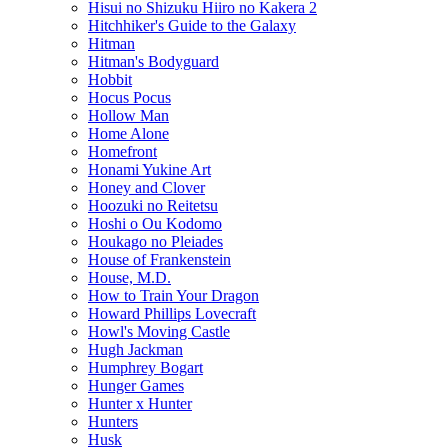
Hisui no Shizuku Hiiro no Kakera 2
Hitchhiker's Guide to the Galaxy
Hitman
Hitman's Bodyguard
Hobbit
Hocus Pocus
Hollow Man
Home Alone
Homefront
Honami Yukine Art
Honey and Clover
Hoozuki no Reitetsu
Hoshi o Ou Kodomo
Houkago no Pleiades
House of Frankenstein
House, M.D.
How to Train Your Dragon
Howard Phillips Lovecraft
Howl's Moving Castle
Hugh Jackman
Humphrey Bogart
Hunger Games
Hunter x Hunter
Hunters
Husk