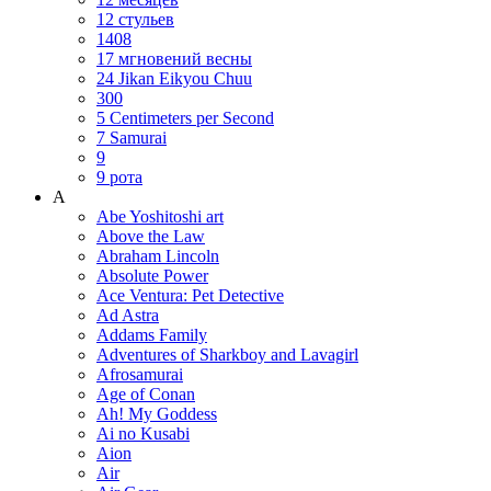
12 стульев
1408
17 мгновений весны
24 Jikan Eikyou Chuu
300
5 Centimeters per Second
7 Samurai
9
9 рота
A
Abe Yoshitoshi art
Above the Law
Abraham Lincoln
Absolute Power
Ace Ventura: Pet Detective
Ad Astra
Addams Family
Adventures of Sharkboy and Lavagirl
Afrosamurai
Age of Conan
Ah! My Goddess
Ai no Kusabi
Aion
Air