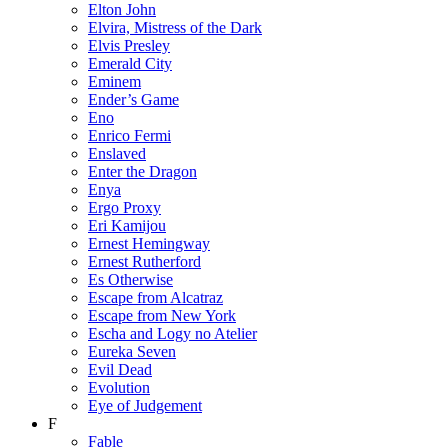
Elton John
Elvira, Mistress of the Dark
Elvis Presley
Emerald City
Eminem
Ender’s Game
Eno
Enrico Fermi
Enslaved
Enter the Dragon
Enya
Ergo Proxy
Eri Kamijou
Ernest Hemingway
Ernest Rutherford
Es Otherwise
Escape from Alcatraz
Escape from New York
Escha and Logy no Atelier
Eureka Seven
Evil Dead
Evolution
Eye of Judgement
F
Fable