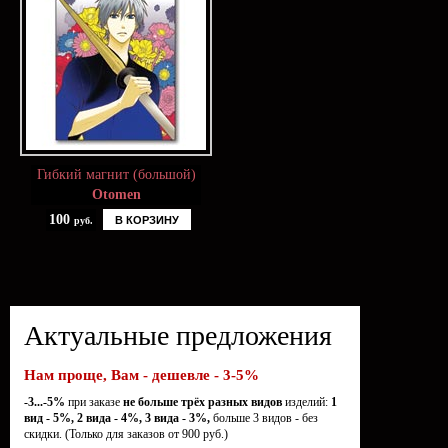
Гибкий магнит (большой)
Otomen
100
В КОРЗИНУ
руб.
Актуальные предложения
Нам проще, Вам - дешевле - 3-5%
-3...-5%
при заказе
не больше трёх разных видов
изделий:
1
вид - 5%, 2 вида - 4%, 3 вида - 3%,
больше 3 видов - без
скидки. (Только для заказов от 900 руб.)