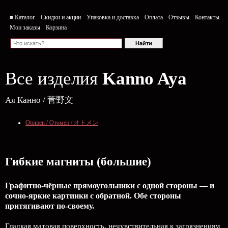
≡ Каталог
Скидки и акции
Упаковка и доставка
Оплата
Отзывы
Контакты
Мои заказы
Корзина
Все изделия
Kanno Aya
Ая Канно / 菅野文
Otomen / Отомен / オトメン
Гибкие магниты (большие)
Графитно-чёрные прямоугольники с одной стороны — и
сочно-яркие картинки с обратной. Обе стороны
притягивают по-своему.
Гладкая матовая поверхность, нечувствительная к загрязнениям