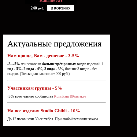
Kaname Art
240
В КОРЗИНУ
руб.
Актуальные предложения
Нам проще, Вам - дешевле - 3-5%
-3...-5%
при заказе
не больше трёх разных видов
изделий:
1
вид - 5%, 2 вида - 4%, 3 вида - 3%,
больше 3 видов - без
скидки. (Только для заказов от 900 руб.)
Участникам группы - 5%
-5%
всем членам сообщества
Kunstkam ВКонтакте
На все изделия Studio Ghibli - 10%
До 12 часов ночи 30 сентября. При любой величине заказа