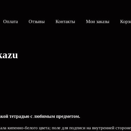
Оплата
Отзывы
Контакты
Мои заказы
Корз
kazu
такой тетрадью c любимым предметом.
иала кипенно-белого цвета; поле для подписи на внутренней сторон