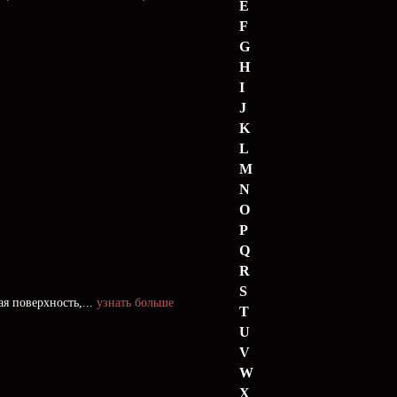
E
F
G
H
I
J
K
L
M
N
O
P
Q
R
S
я поверхность,...
узнать больше
T
U
V
W
X