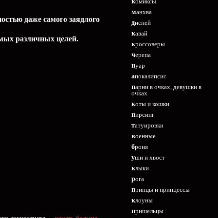
комиксы
манхва
остью даже самого заядлого
дисней
кавай
амых различных целей.
кроссоверы
черепа
нуар
апокалипсис
парни в очках, девушки в
очках
коты и кошки
пирсинг
татуировки
военные
броня
уши и хвост
клыки
рога
принцы и принцессы
клоуны
пришельцы