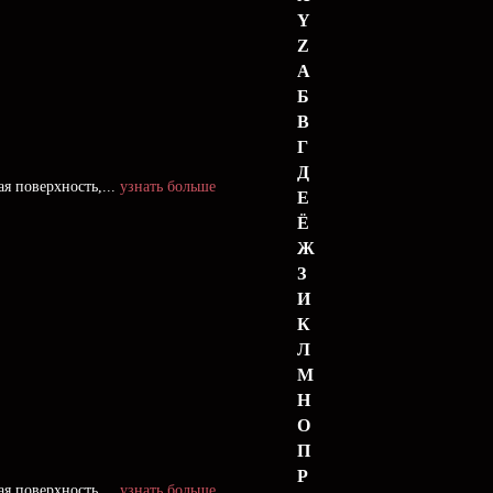
Y
Z
А
Б
В
Г
Д
я поверхность,...
узнать больше
Е
Ё
Ж
З
И
К
Л
М
Н
О
П
Р
я поверхность,...
узнать больше