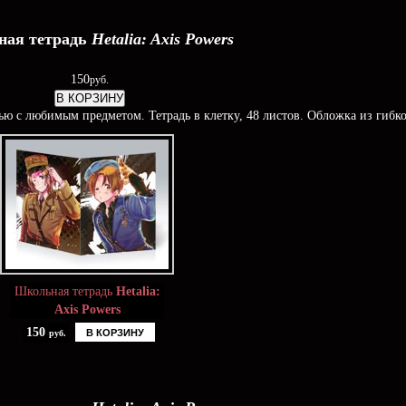
ая тетрадь
Hetalia: Axis Powers
150
руб.
В КОРЗИНУ
ью c любимым предметом. Тетрадь в клетку, 48 листов. Обложка из гибко
Школьная тетрадь
Hetalia:
Axis Powers
150
В КОРЗИНУ
руб.