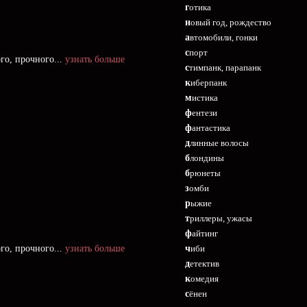
готика
новый год, рождество
автомобили, гонки
спорт
го, прочного...
узнать больше
стимпанк, парапанк
киберпанк
мистика
фентези
фантастика
длинные волосы
блондины
брюнеты
зомби
рыжие
триллеры, ужасы
файтинг
го, прочного...
узнать больше
чиби
детектив
комедия
сёнен