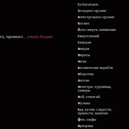
суперзлодеи
холодное оружие
огнестрельное оружие
космос
боги смерти, шинигами
смертельный
го, прочного...
узнать больше
самураи
ниндзя
пираты
мечи
космические корабли
оборотни
ангелы
монстры, чудовища,
химеры
яой, сенен-ай
музыка
еда, кухня, сладости,
пряности, напитки
феи, эльфы
призраки