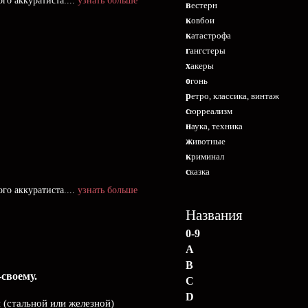
го аккуратиста....
узнать больше
вестерн
ковбои
катастрофа
гангстеры
хакеры
огонь
ретро, классика, винтаж
сюрреализм
наука, техника
животные
криминал
сказка
го аккуратиста....
узнать больше
Названия
0-9
A
B
своему.
C
D
 (стальной или железной)