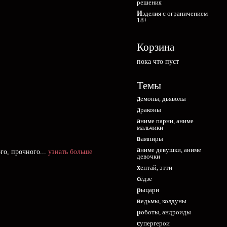
решения
Изделия с ограничением
18+
Корзина
пока что пуст
Темы
демоны, дьяволы
драконы
аниме парни, аниме
мальчики
вампиры
аниме девушки, аниме
го, прочного...
узнать больше
девочки
хентай, этти
сёдзе
рыцари
ведьмы, колдуны
роботы, андроиды
супергерои