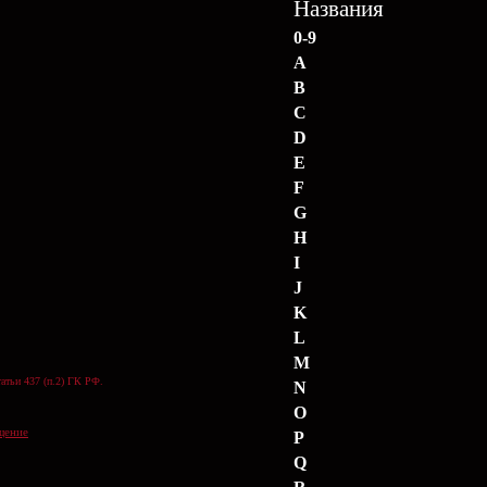
Названия
0-9
A
B
C
D
E
F
G
H
I
J
K
L
M
атьи 437 (п.2) ГК РФ.
N
O
щение
P
Q