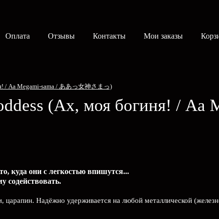
Оплата
Отзывы
Контакты
Мои заказы
Корз
огиня! / Aa Megami-sama / ああっ女神さまっ)
oddess
(Ах, моя богиня! / Aa 
о, куда они с легкостью впишутся...
у содействовать.
, царапин. Надёжно удерживается на любой металлической (железн