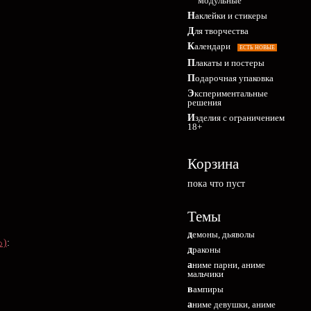
модульные
Наклейки и стикеры
Для творчества
Календари
ЕСТЬ НОВЫЕ
Плакаты и постеры
Подарочная упаковка
Экспериментальные
решения
Изделия с ограничением
18+
Корзина
пока что пуст
Темы
демоны, дьяволы
っ)
:
драконы
аниме парни, аниме
мальчики
вампиры
аниме девушки, аниме