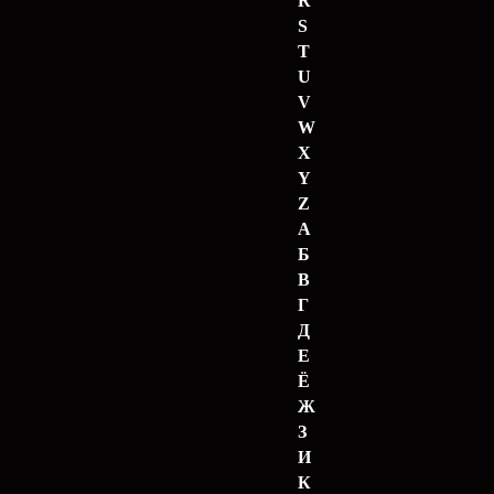
R
S
T
U
V
W
X
Y
Z
А
Б
В
Г
Д
Е
Ё
Ж
З
И
К