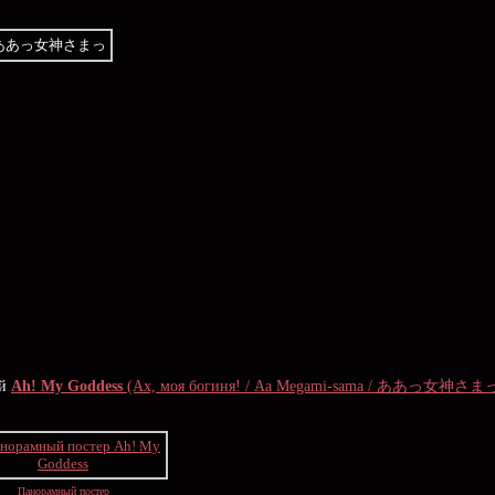
ой
Ah! My Goddess
(Ах, моя богиня! / Aa Megami-sama / ああっ女神さま
Панорамный постер