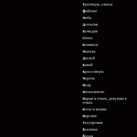
триллеры, ужасы
файтинг
чиби
детектив
комедия
сёнен
комиксы
манхва
дисней
кавай
кроссоверы
черепа
нуар
апокалипсис
парни в очках, девушки в
очках
коты и кошки
пирсинг
татуировки
военные
броня