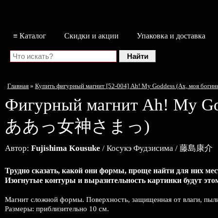
≡ Каталог
Скидки и акции
Упаковка и доставка
Главная
»
Купить фигурный магнит [52-004] Ah! My Goddess (Ах, моя б
Фигурный магнит
Ah! My G
ああっ女神さまっ)
Автор:
Fujishima Kousuke
/ Косукэ Фудзисима / 藤島康介
Трудно сказать, какой они формы, проще найти для них мест
Изогнутые контуры и выразительность картинки будут этом
Магнит сложной формы. Поверхность, защищенная от влаги, пыли
Размеры: приблизительно 10 см.