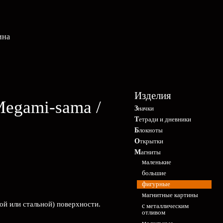
ина
Изделия
Megami-sama /
Значки
Тетради и дневники
Блокноты
Открытки
Магниты
маленькие
большие
фигурные
магнитные картины
ой или стальной) поверхности.
с металлическим
отливом