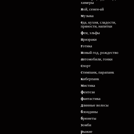
химеры
яой, сенен-ай
музыка
еда, кухня, сладости,
пряности, напитки
феи, эльфы
призраки
готика
новый год, рождество
автомобили, гонки
спорт
стимпанк, парапанк
киберпанк
мистика
фентези
фантастика
длинные волосы
блондины
брюнеты
зомби
рыжие