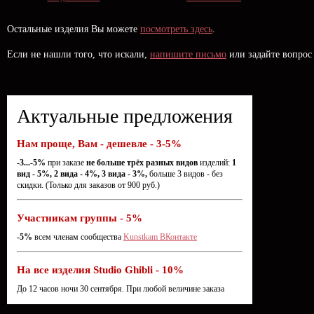
Остальные изделия Вы можете
посмотреть здесь
.
Если не нашли того, что искали,
напишите письмо
или задайте вопрос
Актуальные предложения
Нам проще, Вам - дешевле - 3-5%
-3...-5%
при заказе
не больше трёх разных видов
изделий:
1
вид - 5%, 2 вида - 4%, 3 вида - 3%,
больше 3 видов - без
скидки. (Только для заказов от 900 руб.)
Участникам группы - 5%
-5%
всем членам сообщества
Kunstkam ВКонтакте
На все изделия Studio Ghibli - 10%
До 12 часов ночи 30 сентября. При любой величине заказа