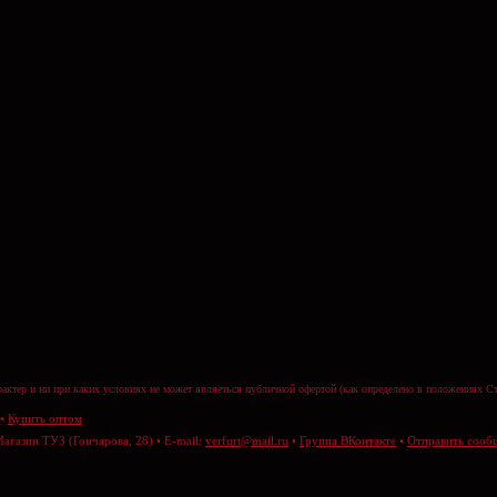
актер и ни при каких условиях не может являеться публичной офертой (как определено в положениях Ст
•
Купить оптом
Магазин ТУЗ (Гончарова, 28) • E-mail:
verfurt@mail.ru
•
Группа ВКонтакте
•
Отправить сооб