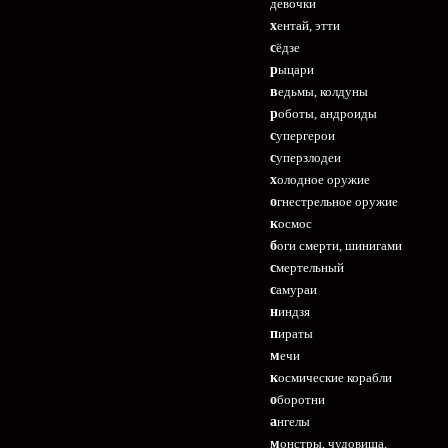
девочки
хентай, этти
сёдзе
рыцари
ведьмы, колдуны
роботы, андроиды
супергерои
суперзлодеи
холодное оружие
огнестрельное оружие
космос
боги смерти, шинигами
смертельный
самураи
ниндзя
пираты
мечи
космические корабли
оборотни
ангелы
монстры, чудовища,