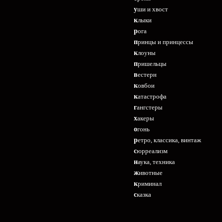
уши и хвост
клыки
рога
принцы и принцессы
клоуны
пришельцы
вестерн
ковбои
катастрофа
гангстеры
хакеры
огонь
ретро, классика, винтаж
сюрреализм
наука, техника
животные
криминал
сказка