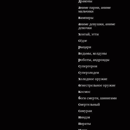
драконы
аниме парни, аниме
мальчики
вампиры
аниме девушки, аниме
девочки
хентай, этти
сёдзе
рыцари
ведьмы, колдуны
роботы, андроиды
супергерои
суперзлодеи
холодное оружие
огнестрельное оружие
космос
боги смерти, шинигами
смертельный
самураи
ниндзя
пираты
мечи