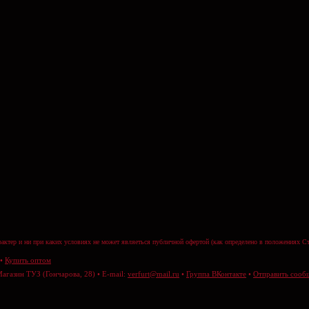
актер и ни при каких условиях не может являеться публичной офертой (как определено в положениях Ст
•
Купить оптом
Магазин ТУЗ (Гончарова, 28) • E-mail:
verfurt@mail.ru
•
Группа ВКонтакте
•
Отправить сооб