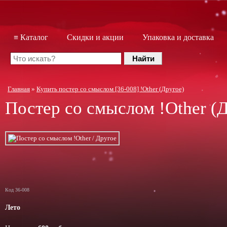
≡ Каталог
Скидки и акции
Упаковка и доставка
Главная
»
Купить постер со смыслом [36-008] !Other (Другое)
Постер со смыслом
!Other
(
Код 36-008
Лето