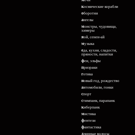
космические корабли
оборотни
ангелы
монстры, чудовища,
химеры
яой, сенен-ай
музыка
еда, кухня, сладости,
пряности, напитки
феи, эльфы
призраки
готика
новый год, рождество
автомобили, гонки
спорт
стимпанк, парапанк
киберпанк
мистика
фентези
фантастика
длинные волосы