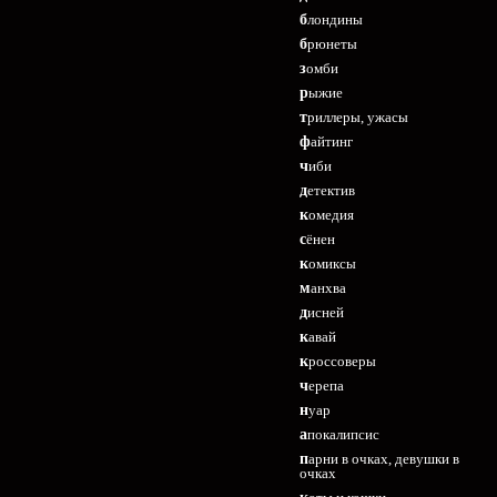
блондины
брюнеты
зомби
рыжие
триллеры, ужасы
файтинг
чиби
детектив
комедия
сёнен
комиксы
манхва
дисней
кавай
кроссоверы
черепа
нуар
апокалипсис
парни в очках, девушки в
очках