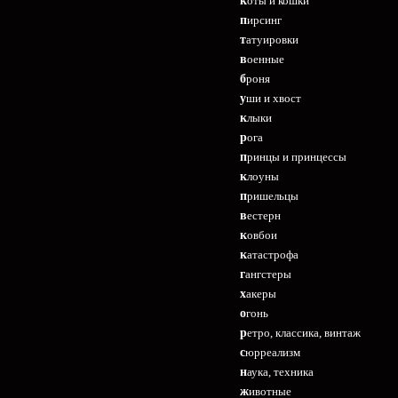
коты и кошки
пирсинг
татуировки
военные
броня
уши и хвост
клыки
рога
принцы и принцессы
клоуны
пришельцы
вестерн
ковбои
катастрофа
гангстеры
хакеры
огонь
ретро, классика, винтаж
сюрреализм
наука, техника
животные