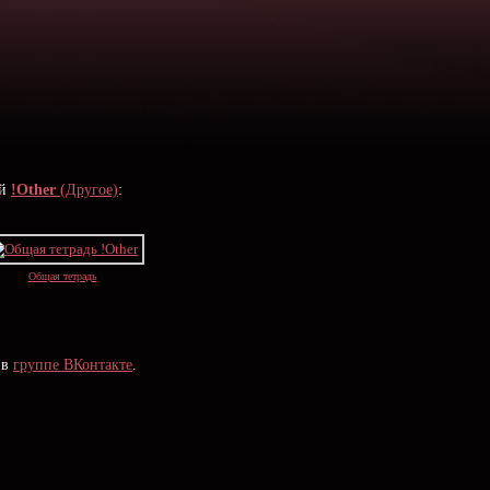
ой
!Other
(Другое)
:
Общая тетрадь
 в
группе ВКонтакте
.