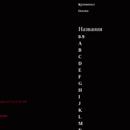
криминал
сказка
Названия
0-9
A
B
C
D
E
F
G
H
I
атьи 437 (п.2) ГК РФ.
J
K
щение
L
M