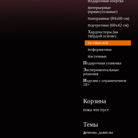
подарочная обёртка
интерьерные
(прямоугольные)
панорамные (84х60 см)
портретные (60х42 см)
Хардпостеры (на
твёрдой основе)
со смыслом
неформатные
настенные
Подарочная упаковка
Экспериментальные
решения
Изделия с ограничением
18+
Корзина
пока что пуст
Темы
демоны, дьяволы