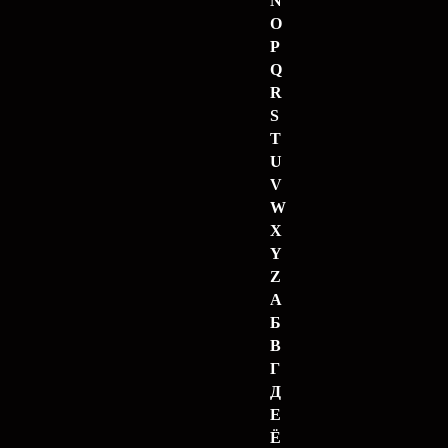
N
O
P
Q
R
S
T
U
V
W
X
Y
Z
А
Б
В
Г
Д
Е
Ё