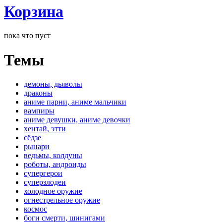
Корзина
пока что пуст
Темы
демоны, дьяволы
драконы
аниме парни, аниме мальчики
вампиры
аниме девушки, аниме девочки
хентай, этти
сёдзе
рыцари
ведьмы, колдуны
роботы, андроиды
супергерои
суперзлодеи
холодное оружие
огнестрельное оружие
космос
боги смерти, шинигами