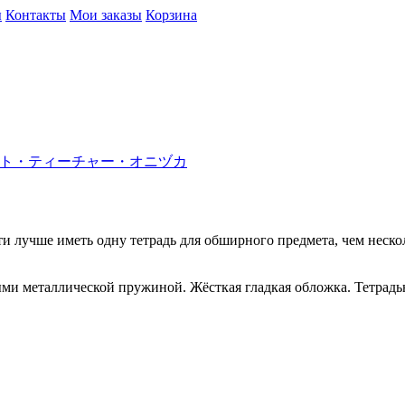
ы
Контакты
Мои заказы
Корзина
зука / グレート・ティーチャー・オニヅカ
ти лучше иметь одну тетрадь для обширного предмета, чем неско
ыми металлической пружиной. Жёсткая гладкая обложка. Тетрадь