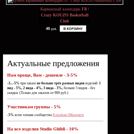
Карманный календарь
I'll /
Crazy KOUZO Basketball
Club
40
В КОРЗИНУ
руб.
Актуальные предложения
Нам проще, Вам - дешевле - 3-5%
-3...-5%
при заказе
не больше трёх разных видов
изделий:
1
вид - 5%, 2 вида - 4%, 3 вида - 3%,
больше 3 видов - без
скидки. (Только для заказов от 900 руб.)
Участникам группы - 5%
-5%
всем членам сообщества
Kunstkam ВКонтакте
На все изделия Studio Ghibli - 10%