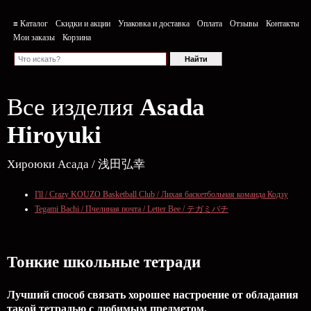
≡ Каталог
Скидки и акции
Упаковка и доставка
Оплата
Отзывы
Контакты
Мои заказы
Корзина
Все изделия
Asada
Hiroyuki
Хироюки Асада / 浅田弘幸
I'll / Crazy KOUZO Basketball Club / Лихая баскетбольная команда Кодзу
Tegami Bachi / Пчелиная почта / Letter Bee / テガミバチ
Тонкие школьные тетради
Лучший способ связать хорошее настроение от обладания
такой тетрадью c любимым предметом.