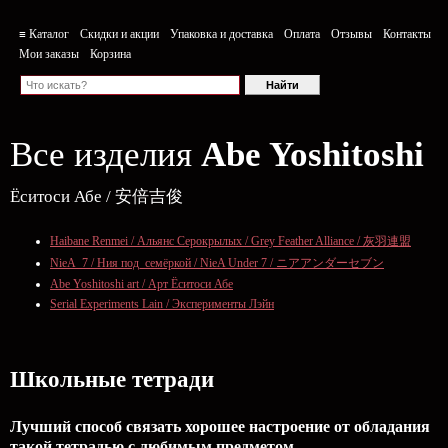
≡ Каталог
Скидки и акции
Упаковка и доставка
Оплата
Отзывы
Контакты
Мои заказы
Корзина
Все изделия
Abe Yoshitoshi
Ёситоси Абе / 安倍吉俊
Haibane Renmei / Альянс Серокрылых / Grey Feather Alliance / 灰羽連盟
NieA_7 / Ния под_семёркой / NieA Under 7 / ニアアンダーセブン
Abe Yoshitoshi art / Арт Ёситоси Абе
Serial Experiments Lain / Эксперименты Лэйн
Школьные тетради
Лучший способ связать хорошее настроение от обладания
такой тетрадью c любимым предметом.